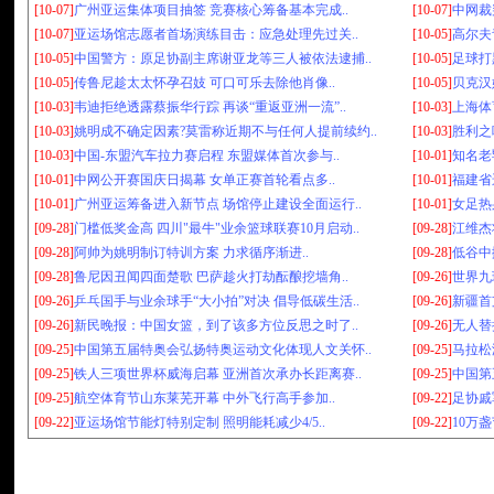
[10-07]
广州亚运集体项目抽签 竞赛核心筹备基本完成..
[10-07]
中网裁
[10-07]
亚运场馆志愿者首场演练目击：应急处理先过关..
[10-05]
高尔夫
[10-05]
中国警方：原足协副主席谢亚龙等三人被依法逮捕..
[10-05]
足球打
[10-05]
传鲁尼趁太太怀孕召妓 可口可乐去除他肖像..
[10-05]
贝克汉
[10-03]
韦迪拒绝透露蔡振华行踪 再谈“重返亚洲一流”..
[10-03]
上海体
[10-03]
姚明成不确定因素?莫雷称近期不与任何人提前续约..
[10-03]
胜利之
[10-03]
中国-东盟汽车拉力赛启程 东盟媒体首次参与..
[10-01]
知名老
[10-01]
中网公开赛国庆日揭幕 女单正赛首轮看点多..
[10-01]
福建省
[10-01]
广州亚运筹备进入新节点 场馆停止建设全面运行..
[10-01]
女足热
[09-28]
门槛低奖金高 四川"最牛"业余篮球联赛10月启动..
[09-28]
江维杰
[09-28]
阿帅为姚明制订特训方案 力求循序渐进..
[09-28]
低谷中
[09-28]
鲁尼因丑闻四面楚歌 巴萨趁火打劫酝酿挖墙角..
[09-26]
世界九
[09-26]
乒乓国手与业余球手“大小拍”对决 倡导低碳生活..
[09-26]
新疆首
[09-26]
新民晚报：中国女篮，到了该多方位反思之时了..
[09-26]
无人替
[09-25]
中国第五届特奥会弘扬特奥运动文化体现人文关怀..
[09-25]
马拉松
[09-25]
铁人三项世界杯威海启幕 亚洲首次承办长距离赛..
[09-25]
中国第五
[09-25]
航空体育节山东莱芜开幕 中外飞行高手参加..
[09-22]
足协戚
[09-22]
亚运场馆节能灯特别定制 照明能耗减少4/5..
[09-22]
10万