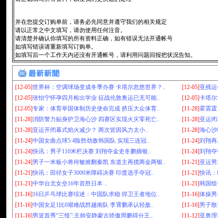
并在您提交订购单前，请务必先同意并遵守我们的相关规定
请以正常之中文填写，请勿使用任何注音。
请清楚并确认你填写的所有资料正确，如有错误无法开通帐号
如填写错误请重新填写订购单。
如填写后一个工作天内还没有开通帐号，请利用问题回报把状况告知。
[12-05]
世界杯：空调球场变成冬季办赛 卡塔尔忽悠世界？..
[12-05]
亚残运
[12-05]
张怡宁怀孕四月检出学业 征战伦敦奥运已无可能..
[12-05]
卡塔尔
[12-05]
专家：体育举国体制历史使命完成 挤压大众体育..
[11-28]
霍震霆
[11-28]
消防警力贴身护卫海心沙 四赛区实现火灾零死亡..
[11-28]
亚运闭
[11-28]
亚运开闭幕式焰火减少？ 两次皆因风力太小..
[11-28]
海心沙
[11-24]
中国女曲点球5:4险胜劲敌韩国队 实现三连冠..
[11-24]
刘翔再
[11-24]
快讯：男子110米栏决赛 刘翔夺金史冬鹏摘银..
[11-24]
刘翔夺
[11-24]
男子一米板小将何敏掀翻秦凯 东道主再揽两金两银..
[11-21]
亚运男
[11-21]
快讯：田径女子3000米障碍决赛 印度选手夺冠..
[11-21]
快讯：
[11-21]
中华台北女垒16年首胜日本 ..
[11-21]
韩国组
[11-16]
16日乒乓球比赛综述：中国队求稳 捍卫王者地位..
[11-16]
体操男
[11-16]
中国女足1比0艰难战胜越南队 李霄鹏承认轻敌..
[11-16]
男子散
[11-16]
男篮首秀“三怪”:主帅安静蒙古骄傲周鹏得分王..
[11-12]
亚奥理