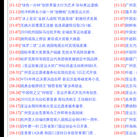
[11-12]
“绿色一分钟”创世界最大行为艺术 弥补奥运遗憾..
[11-12]
广州亚
[11-12]
何冲和两名小孩一块“放鞭炮”点燃亚运火炬..
[11-12]
毫不吝
[11-07]
"冰上皇后"金妍儿成韩"民族英雄" 刺激经济发展..
[11-07]
中国女
[11-07]
无姚火箭遭遇五连败 低迷易建联仅取2分1板..
[11-07]
朝鲜体
[11-07]
2010杭州国际马拉松开枪 全城欢享运动盛宴..
[11-05]
中国女
[11-05]
姚明成场上摆设 兼容成火箭最大难题..
[11-05]
中超联
[11-05]
“保罗二世”上岗 德国电视台对其现场直播..
[11-05]
亚太汽
[11-03]
国际举重大奖赛落户福建 竞技水平高阵容豪华..
[11-03]
中国羽
[11-03]
哈萨克斯坦等国亚运代表团领奖服锁定中国品牌..
[11-03]
新疆广
[11-03]
（亚运前奏)亚运火炬广州站传递活动将持续6天..
[10-31]
广州亚运
[10-31]
广州亚运志愿者服务站实现信息化 5日正式开放..
[10-31]
中超：
[10-31]
WTA年终总决赛决战在即 新后沃兹将碰老将小克..
[10-31]
亚运圣
[10-24]
残奥会银牌得主“独臂老枪”家乡再获金..
[10-24]
北京马
[10-24]
“中国馆之父”何镜堂：亚运开幕式开先河有创意..
[10-24]
亚运火
[10-24]
2010北京马拉松赛落幕 斯拉杰称王 王佳丽封后..
[10-17]
名将普
[10-17]
亚运会期间将推出亚运志愿者服务徽章..
[10-17]
费德勒
[10-17]
广州亚运会竞赛筹办工作即将全面就绪..
[10-17]
亚运主
[10-11]
杭州聋人自编街舞迎第八届残运会倒计时一周年..
[10-11]
广州亚
[10-11]
四年磨一剑 江苏省第17届运动会今日开幕..
[10-11]
环海南
[10-11]
亚青赛1/4决赛 韩国3:2逆转日本获世青赛门票 ..
[10-07]
亚运会