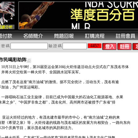
4457
 密 碼
驗 證 碼
万市民喝彩助阵
10月31日上午9时，第16届亚运会第16站火炬传递活动点火仪式在广东茂名市体
，并将火炬交给第一棒火炬手、全国跳水冠军吴军。
，点燃了茂名这座“南方油城”的激情。据不完全统计，活动当天，茂名有逾
手加油，为广州亚运喝彩。
始，一路唱响石油工业主旋律，目前已成为中国最大的石油化工能源基地、水果
水果之乡”、“中国罗非鱼之都”，茂名化州、高州两市还被授予广东省“排
里。亚运火炬经过的地方，有茂名建市最早的市中心，有“南方油城”之称的来
雕塑《希望之泉》等，火炬传递的线路与茂名城区的发展方向相契合，一路向东向
20个庆典节目，展示茂名城市的风韵和活力。
最后一棒火炬手、广东省“五一劳动奖章”获得者梁异先跑上茂名文化广场舞