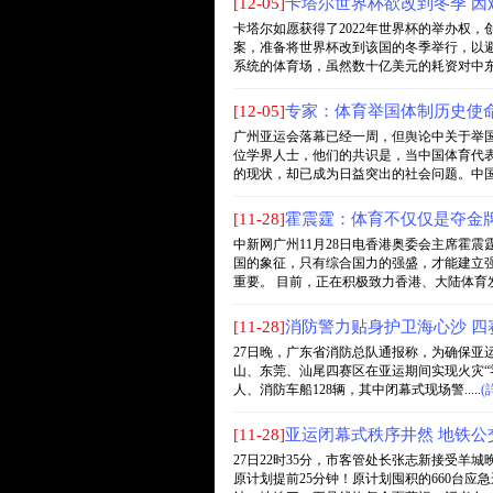
[12-05]
卡塔尔世界杯欲改到冬季 因
卡塔尔如愿获得了2022年世界杯的举办权
案，准备将世界杯改到该国的冬季举行，以避
系统的体育场，虽然数十亿美元的耗资对中东人而
[12-05]
专家：体育举国体制历史使命
广州亚运会落幕已经一周，但舆论中关于举
位学界人士，他们的共识是，当中国体育代
的现状，却已成为日益突出的社会问题。中国竞技
[11-28]
霍震霆：体育不仅仅是夺金牌
中新网广州11月28日电香港奥委会主席霍震
国的象征，只有综合国力的强盛，才能建立
重要。 目前，正在积极致力香港、大陆体育发..
[11-28]
消防警力贴身护卫海心沙 四
27日晚，广东省消防总队通报称，为确保亚运
山、东莞、汕尾四赛区在亚运期间实现火灾“零
人、消防车船128辆，其中闭幕式现场警.....
(
[11-28]
亚运闭幕式秩序井然 地铁公
27日22时35分，市客管处长张志新接受羊
原计划提前25分钟！原计划囤积的660台应