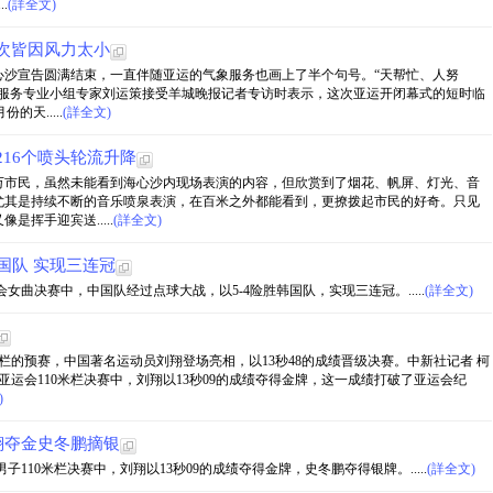
.
(詳全文)
次皆因风力太小
海心沙宣告圆满结束，一直伴随亚运的气象服务也画上了半个句号。“天帮忙、人努
象服务专业小组专家刘运策接受羊城晚报记者专访时表示，这次亚运开闭幕式的短时临
的天.....
(詳全文)
216个喷头轮流升降
万市民，虽然未能看到海心沙内现场表演的内容，但欣赏到了烟花、帆屏、灯光、音
尤其是持续不断的音乐喷泉表演，在百米之外都能看到，更撩拨起市民的好奇。只见
挥手迎宾送.....
(詳全文)
国队 实现三连冠
会女曲决赛中，中国队经过点球大战，以5-4险胜韩国队，实现三连冠。.....
(詳全文)
0米栏的预赛，中国著名运动员刘翔登场亮相，以13秒48的成绩晋级决赛。中新社记者 柯
州亚运会110米栏决赛中，刘翔以13秒09的成绩夺得金牌，这一成绩打破了亚运会纪
)
刘翔夺金史冬鹏摘银
子110米栏决赛中，刘翔以13秒09的成绩夺得金牌，史冬鹏夺得银牌。.....
(詳全文)