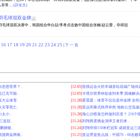
.....
(詳全文)
羽毛球混双金牌
会羽毛球混双决赛中，韩国组合申白喆/李孝贞击败中国组合张楠/赵云蕾，夺得冠
5
16
17
18
19
20
21
22
23
24
25
|
下 一 頁
忽悠世界？..
[12-05]
亚残运会火炬羊城首站花城广场传递
已无可能..
[12-05]
卡塔尔世界杯欲改到冬季 因难解决高
大众体育..
[11-28]
霍震霆：体育不仅仅是夺金牌 全民健
灾零死亡..
[11-28]
亚运闭幕式秩序井然 地铁公交迅速疏
太小..
[11-28]
海心沙喷泉怎样做到百变？ 216个喷
连冠..
[11-24]
刘翔再度摘金演绎王者归来 ..
鹏摘银..
[11-24]
刘翔夺得110米栏冠军 成就亚运三连
揽两金两银..
[11-21]
亚运男篮焦点战：中国76：66击败韩