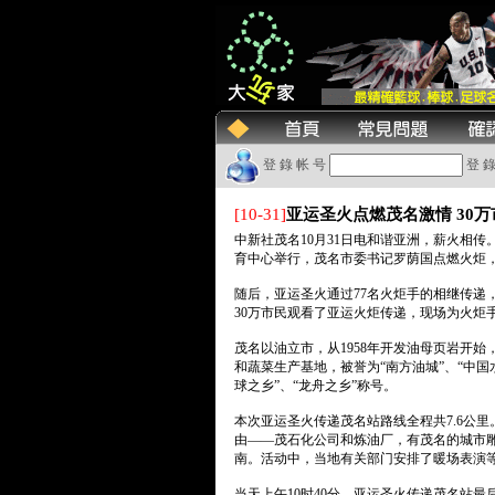
登 錄 帐 号
登 錄
[10-31]
亚运圣火点燃茂名激情 30
中新社茂名10月31日电和谐亚洲，薪火相传。
育中心举行，茂名市委书记罗荫国点燃火炬
随后，亚运圣火通过77名火炬手的相继传递
30万市民观看了亚运火炬传递，现场为火炬
茂名以油立市，从1958年开发油母页岩开
和蔬菜生产基地，被誉为“南方油城”、“中国
球之乡”、“龙舟之乡”称号。
本次亚运圣火传递茂名站路线全程共7.6公
由――茂石化公司和炼油厂，有茂名的城市
南。活动中，当地有关部门安排了暖场表演等
当天上午10时40分，亚运圣火传递茂名站