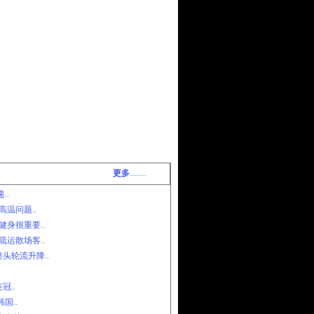
更多
........
..
温问题..
身很重要..
运散场客..
头轮流升降..
冠..
国..