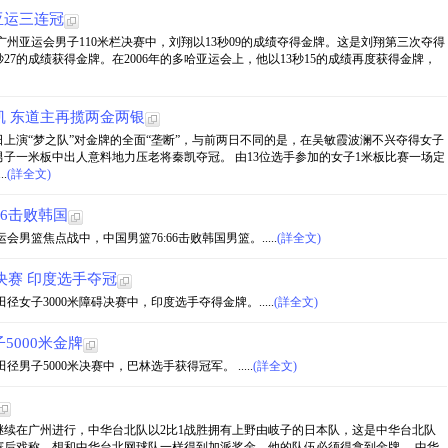
亚运三连冠
的广州亚运会男子110米栏决赛中，刘翔以13秒09的成绩夺得金牌。这是刘翔第三次夺得
秒27的成绩获得金牌。在2006年的多哈亚运会上，他以13秒15的成绩再度获得金牌，
 东道主再揽两金两银
日上演“梦之队”对金牌的全面“垄断”，与前两日不同的是，在吴敏霞波澜不兴夺得女子
子一米板中出人意料地力压老将秦凯夺冠。 由13位选手参加的女子1米板比赛一场定
.
(詳全文)
66击败韩国
会男篮焦点战中，中国男篮76:66击败韩国男篮。.....
(詳全文)
决赛 印度选手夺冠
径女子3000米障碍决赛中，印度选手夺得金牌。.....
(詳全文)
5000米金牌
男子5000米决赛中，巴林选手获得冠军。 .....
(詳全文)
日继续在广州进行，中华台北队以2比1战胜拥有上野由岐子的日本队，这是中华台北队
赛后戏称，想和中华台北网球队一样得到加派奖金，他的队伍必须得拿到金牌。 中华