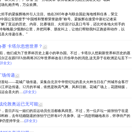
现场礼炮齐鸣，万众欢腾。
炬手的梁振辉格外引人注目。他在2005年参与联合国赴海地维和任务，荣立
和中国公安部授予“中国维和警察荣誉勋章”称号。梁振辉在接受中新社记者采
了解了亚运的历史、内容、比赛项目、火炬设计以及口号等，还比对各地火炬手的
持每晚最少慢跑6公里，并把同事、朋友叫上，让他们帮助我纠正跑姿和动作，以
圣火传递任务。”
赛 卡塔尔忽悠世界？
办权之后，他们成为了世界杯历史上最小的举办国。不过，卡塔尔人想刷新世界杯历史的愿
正在跟FIFA协商将2022年世界杯改在1月份举办的消息,这无异于在欧洲足坛丢下一
(詳全文)
广场传递
广州首站——花城广场传递。采集自北京中华世纪坛的圣火火种当日在广州城市会客厅
江岸边传递。12月的羊城，依然是秋高气爽、风和日丽。花城广场上，花团锦簇，
圣火的.....
(詳全文)
战伦敦奥运已无可能
子，昔日乒坛一姐们的后运动员生活都春风得意。不过，另一位乒坛一姐张怡宁在是
爆料称，去年结婚隐退的张怡宁已怀有4个月身孕。这一消息明确地表示，怀孕待产的
持学业.....
(詳全文)