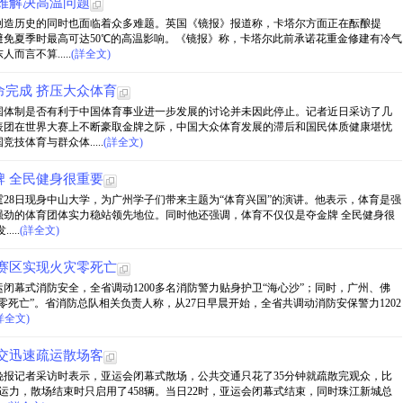
难解决高温问题
，创造历史的同时也面临着众多难题。英国《镜报》报道称，卡塔尔方面正在酝酿提
免夏季时最高可达50℃的高温影响。《镜报》称，卡塔尔此前承诺花重金修建有冷气
言不算.....
(詳全文)
完成 挤压大众体育
国体制是否有利于中国体育事业进一步发展的讨论并未因此停止。记者近日采访了几
表团在世界大赛上不断豪取金牌之际，中国大众体育发展的滞后和国民体质健康堪忧
体育与群众体.....
(詳全文)
 全民健身很重要
霆28日现身中山大学，为广州学子们带来主题为“体育兴国”的演讲。他表示，体育是强
强劲的体育团体实力稳站领先地位。同时他还强调，体育不仅仅是夺金牌 全民健身很
...
(詳全文)
赛区实现火灾零死亡
闭幕式消防安全，全省调动1200多名消防警力贴身护卫“海心沙”；同时，广州、佛
死亡”。省消防总队相关负责人称，从27日早晨开始，全省共调动消防安保警力1202
詳全文)
交迅速疏运散场客
城晚报记者采访时表示，亚运会闭幕式散场，公共交通只花了35分钟就疏散完观众，比
急运力，散场结束时只启用了458辆。当日22时，亚运会闭幕式结束，同时珠江新城总