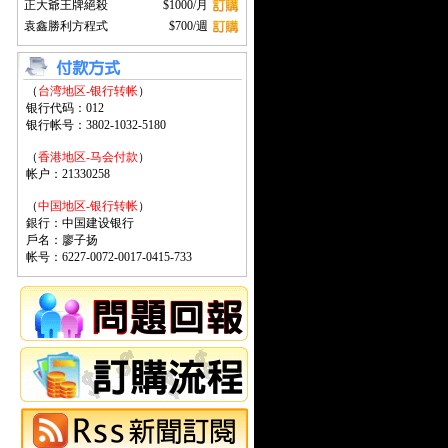
正大爺王牌絕殺
$1000/月
袁鑫勝利方程式
$700/週
（
台湾地区-银行转帐
）
银行代码：012
银行帐号：3802-1032-5180
（
香港地区-马会付款
）
帐户：21330258
（
中国地区-银行转帐
）
銀行：中国建设银行
戶名：廖子扬
帐号：6227-0072-0017-0415-733