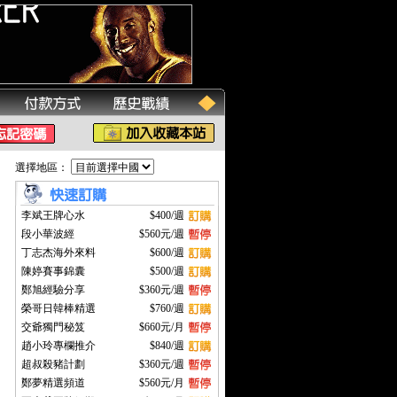
選擇地區：
李斌王牌心水
$400/週
段小華波經
$560元/週
丁志杰海外來料
$600/週
陳婷賽事錦囊
$500/週
鄭旭經驗分享
$360元/週
榮哥日韓棒精選
$760/週
交爺獨門秘笈
$660元/月
趙小玲專欄推介
$840/週
超叔殺豬計劃
$360元/週
鄭夢精選頻道
$560元/月