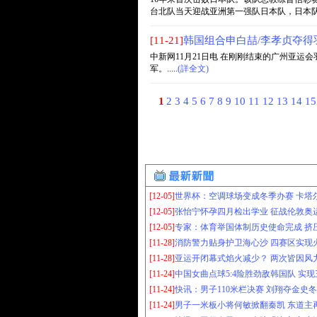
台北队当天迎战亚洲第一强队日本队，日本队非常
[11-21]
韩国组合申白喆/李孝贞夺得
中新网11月21日电 在刚刚结束的广州亚运
军。.....
(詳全文)
1
2
3
4
5
6
7
8
9
10
11
12
13
14
1
[12-05]
世界杯：空调球场变成冬季办赛 卡塔尔
[12-05]
张怡宁怀孕四月检出学业 征战伦敦奥运
[12-05]
专家：体育举国体制历史使命完成 挤压
[11-28]
消防警力贴身护卫海心沙 四赛区实现火
[11-28]
亚运开闭幕式焰火减少？ 两次皆因风力
[11-24]
中国女曲点球5:4险胜劲敌韩国队 实现三
[11-24]
快讯：男子110米栏决赛 刘翔夺金史冬
[11-24]
男子一米板小将何敏掀翻秦凯 东道主再