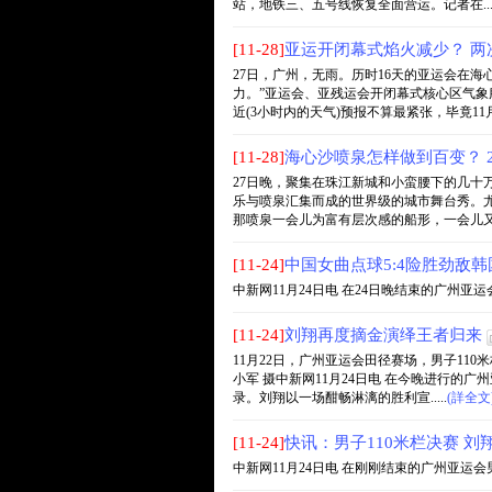
站，地铁三、五号线恢复全面营运。记者在....
[11-28]
亚运开闭幕式焰火减少？ 两
27日，广州，无雨。历时16天的亚运会在
力。”亚运会、亚残运会开闭幕式核心区气
近(3小时内的天气)预报不算最紧张，毕竟11月份
[11-28]
海心沙喷泉怎样做到百变？ 
27日晚，聚集在珠江新城和小蛮腰下的几十
乐与喷泉汇集而成的世界级的城市舞台秀。
那喷泉一会儿为富有层次感的船形，一会儿又像是
[11-24]
中国女曲点球5:4险胜劲敌韩
中新网11月24日电 在24日晚结束的广州亚运
[11-24]
刘翔再度摘金演绎王者归来
11月22日，广州亚运会田径赛场，男子11
小军 摄中新网11月24日电 在今晚进行的广
录。刘翔以一场酣畅淋漓的胜利宣.....
(詳全文
[11-24]
快讯：男子110米栏决赛 
中新网11月24日电 在刚刚结束的广州亚运会男