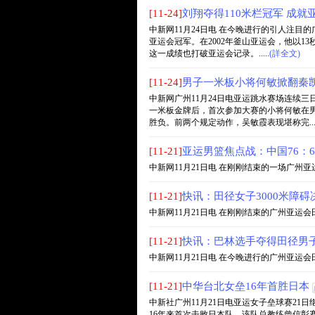
[11-24]
刘翔夺得110米栏冠军 成就
中新网11月24日电 在今晚进行的引人注目
亚运会冠军。在2002年釜山亚运会，他以13
这一成绩也打破亚运会记录。.....
(詳全文)
[11-24]
男子一米板小将何敏掀翻秦凯
中新网广州11月24日电亚运跳水赛场连续三
一米板金牌后，首次参加大赛的小将何敏在男
胜负。前两个规定动作，吴敏霞表现堪称完....
[11-21]
亚运男篮焦点战：中国76：
中新网11月21日电 在刚刚结束的一场广州亚运
[11-21]
快讯：田径女子3000米障碍
中新网11月21日电 在刚刚结束的广州亚运会田
[11-21]
快讯：巴林选手夺得田径男子
中新网11月21日电 在今晚进行的广州亚运会田径
[11-21]
中华台北女垒16年首胜日本
中新社广州11月21日电亚运女子垒球赛21
16年来首次击败日本队。该队总教练曾信彰