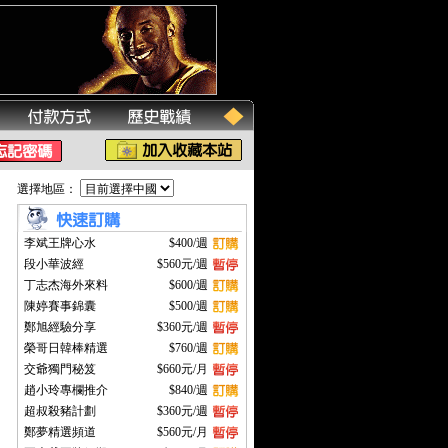
選擇地區：
李斌王牌心水
$400/週
段小華波經
$560元/週
丁志杰海外來料
$600/週
陳婷賽事錦囊
$500/週
鄭旭經驗分享
$360元/週
榮哥日韓棒精選
$760/週
交爺獨門秘笈
$660元/月
趙小玲專欄推介
$840/週
超叔殺豬計劃
$360元/週
鄭夢精選頻道
$560元/月