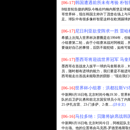
[06-17]
韩国遭遇前所未有考验 朴智
B组首轮告捷的两队今晚在约翰内斯堡足球城
哥世界杯，现任韩国主帅许丁茂曾在场上与
足。球队中有很多像朴智星这样在欧洲踢球的选手
[06-17]
尼日利亚欲变阵求一胜 雷哈
希腊上次闯入世界杯决赛圈是在1994年，
小组赛第二轮，由于小组赛末战对阿根廷，所
要做好自己的事情，后防不能犯错，如有可能再.
[06-17]
墨西哥将迎战世界冠军 马奎
墨西哥在首战攻入扳平一球的马奎斯表示，
员，随时都有进球的能力，我们要是不能进球
西哥能走出首战未能取胜的阴影：“现在我们将注意
[06-16]
世界杯小组赛：洪都拉斯VS
中新网6月16日电 北京时间今晚19:30
队的后卫萨比勇和前北京国安球员小马丁内斯均
21-伊扎吉雷、23-门多萨、2-查.....
(詳全文)
[06-16]
马拉多纳：贝隆将缺席战韩国
中新网6月16日电 北京时间今日，阿根廷
中出场。他的位置将由马克西-罗德里格斯取