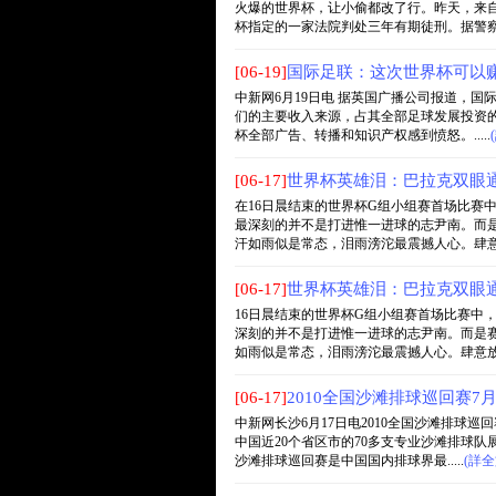
火爆的世界杯，让小偷都改了行。昨天，来自
杯指定的一家法院判处三年有期徒刑。据警察调查
[06-19]
国际足联：这次世界杯可以赚
中新网6月19日电 据英国广播公司报道，
们的主要收入来源，占其全部足球发展投资的
杯全部广告、转播和知识产权感到愤怒。.....
[06-17]
世界杯英雄泪：巴拉克双眼通
在16日晨结束的世界杯G组小组赛首场比赛
最深刻的并不是打进惟一进球的志尹南。而
汗如雨似是常态，泪雨滂沱最震撼人心。肆意放纵
[06-17]
世界杯英雄泪：巴拉克双眼通
16日晨结束的世界杯G组小组赛首场比赛中
深刻的并不是打进惟一进球的志尹南。而是
如雨似是常态，泪雨滂沱最震撼人心。肆意放纵的
[06-17]
2010全国沙滩排球巡回赛7
中新网长沙6月17日电2010全国沙滩排球
中国近20个省区市的70多支专业沙滩排球队
沙滩排球巡回赛是中国国内排球界最.....
(詳全