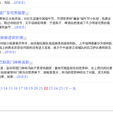
拉.....
(詳全文)
成广东宅男最爱
世界杯正火热开战，16日又适逢中国端午节。可谓世界杯“邂逅”端午节小长假，热爱足
会。既过传统佳节，又不误精彩球赛，于是粽子、啤酒自然便成了不少球迷宅男的最
节.....
(詳全文)
劲旅掀进攻狂潮
，世界杯H组小组赛展开争夺，由洪都拉斯队迎战南美劲旅智利队。上半场博塞豪尔为智利队
锋线上的两名苏亚佐均因伤没有进入首发。效力于中超浙江绿城队的后卫萨比勇和前北
..
(詳全文)
巴勒莫门神将顶替
》报道，蓝衣军团门神布冯由于受背伤困扰，极有可能提前告别世界杯。在上周日的比赛
开始前被替补门将马尔凯蒂换下，据检查显示，布冯的背部神经出了问题。意大利队
如果.....
(詳全文)
13
14
15
16
17
18
19
20
21
22
23
24
25
|
下 一 頁