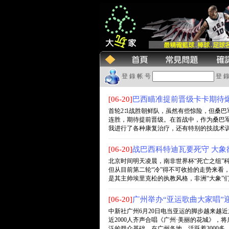
登 錄 帐 号
登 錄
[06-20]
巴西瞄准提前晋级卡卡期待爆
首轮2∶1战胜朝鲜队，虽然有些惊险，但桑
连胜，期待提前晋级。在首战中，作为桑巴
我进行了各种康复治疗，还有特别的技战术训练，
[06-20]
战巴西科特迪瓦要死守 大象
北京时间明天凌晨，南非世界杯“死亡之组”
但从目前第二轮“冷”得不可收拾的走势来看
是其主帅埃里克松的执教风格，非洲“大象”们恐怕
[06-20]
广州举办“亚运歌曲大家唱”
中新社广州6月20日电当亚运的脚步越来越
近2000人齐声合唱《广州·美丽的花城》
泛的群众基础。在广州各地，活跃着3000多....