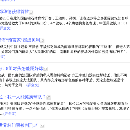
邓华德获得首胜
对抗赛20日在此间国信钻石体育馆开赛，王治郅、孙悦、诺赛道尔等众多国际篮坛知名球
借曾效力于NBA的刘炜18分，4个篮板，4个助攻的出色表现，中国男篮以82：61
(詳全文)
有"预言家"都成贝利
”都成贝利中新社记者 王祖敏 平淡和乏味成为南非世界杯首轮赛事的“主旋律”，但进入第
如果冷门真的能让人“大跌眼镜”的话，南非世界杯的赛场内外恐怕已是满地“碎片”。
全文)
怨：8组对头怎能踢好球
为战一团乱麻的法国队背后的私人恩怨特约记者 方正宇他们没有拉帮结派，他们不可
在南非赛场上的这支法国队，其内部充斥着形形色色的各种矛盾。无论主教练还是球
对手之间.....
(詳全文)
萨拉：我一人能瘫痪球队？
《FHM》美国版评选为“全球最性感体育记者”，这位25岁的褐发美女是西班牙电视五台
时问得很直接，一点不留情面，“你怎么搞的？”英国《泰晤士报》非常敏锐，发现了
..
(詳全文)
世界杯门票被判刑3年