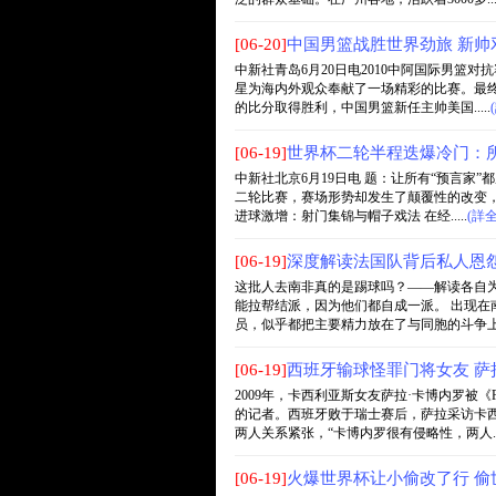
[06-20]
中国男篮战胜世界劲旅 新帅
中新社青岛6月20日电2010中阿国际男篮
星为海内外观众奉献了一场精彩的比赛。最终凭
的比分取得胜利，中国男篮新任主帅美国.....
[06-19]
世界杯二轮半程迭爆冷门：所
中新社北京6月19日电 题：让所有“预言家
二轮比赛，赛场形势却发生了颠覆性的改变，
进球激增：射门集锦与帽子戏法 在经.....
(詳
[06-19]
深度解读法国队背后私人恩
这批人去南非真的是踢球吗？——解读各自
能拉帮结派，因为他们都自成一派。 出现
员，似乎都把主要精力放在了与同胞的斗争上，与
[06-19]
西班牙输球怪罪门将女友 
2009年，卡西利亚斯女友萨拉·卡博内罗被
的记者。西班牙败于瑞士赛后，萨拉采访卡西
两人关系紧张，“卡博内罗很有侵略性，两人...
[06-19]
火爆世界杯让小偷改了行 偷