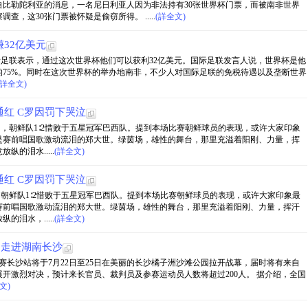
比勒陀利亚的消息，一名尼日利亚人因为非法持有30张世界杯门票，而被南非世界
，这30张门票被怀疑是偷窃所得。 .....
(詳全文)
32亿美元
国际足联表示，通过这次世界杯他们可以获利32亿美元。国际足联发言人说，世界杯是他
75%。同时在这次世界杯的举办地南非，不少人对国际足联的免税待遇以及垄断世界
(詳全文)
红 C罗因罚下哭泣
中，朝鲜队1∶2惜败于五星冠军巴西队。提到本场比赛朝鲜球员的表现，或许大家印象
是赛前唱国歌激动流泪的郑大世。绿茵场，雄性的舞台，那里充溢着阳刚、力量，挥
的泪水.....
(詳全文)
红 C罗因罚下哭泣
，朝鲜队1∶2惜败于五星冠军巴西队。提到本场比赛朝鲜球员的表现，或许大家印象最
赛前唱国歌激动流泪的郑大世。绿茵场，雄性的舞台，那里充溢着阳刚、力量，挥汗
泪水，.....
(詳全文)
月走进湖南长沙
巡回赛长沙站将于7月22日至25日在美丽的长沙橘子洲沙滩公园拉开战幕，届时将有来自
展开激烈对决，预计来长官员、裁判员及参赛运动员人数将超过200人。 据介绍，全国
文)