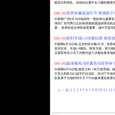
败尼日利亚队。但他在比赛中右小腿轻微受伤，马
[06-16]
世界杯邂逅端午节 啤酒粽子
中新网广州6月16日电四年一度的体坛盛事
球的广东宅男们正好获得熬夜观战的绝佳机
爱。 世界杯是全球性体育赛事，端午节是华夏民族
[06-16]
智利半场1-0洪都拉斯 南美
中新网6月16日电 北京时间今晚19:30
首开纪录，半场1-0领先。阵容方面，双方
京国安球员小马丁内斯均进入洪都拉斯本场的...
[06-16]
媒体曝布冯伤重告别世界杯 
中新网6月16日电 据意大利《米兰体育报
中意大利队1比1战平巴拉圭队，布冯下半场
队医将于当地时间今天下午向媒体通告检查结果。
1
2
3
4
5
6
7
8
9
10
11
12
上 一 頁
|