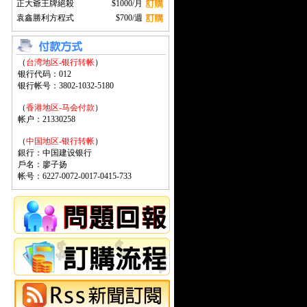
正大爺王牌絕殺
$1000/月
袁鑫勝利方程式
$700/週
（
台湾地区-银行转帐
）
银行代码：012
银行帐号：3802-1032-5180
（
香港地区-马会付款
）
帐户：21330258
（
中国地区-银行转帐
）
銀行：中国建设银行
戶名：廖子扬
帐号：6227-0072-0017-0415-733