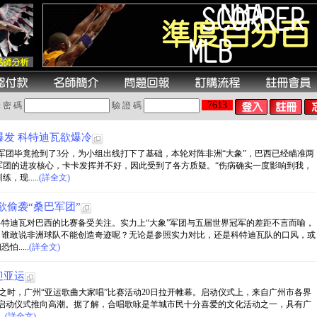
7613
 密 碼
驗 證 碼
发 科特迪瓦欲爆冷
巴军团毕竟抢到了3分，为小组出线打下了基础，本轮对阵非洲“大象”，巴西已经瞄准两
军团的进攻核心，卡卡发挥并不好，因此受到了各方质疑。“伤病确实一度影响到我，
现.....
(詳全文)
欲偷袭“桑巴军团”
科特迪瓦对巴西的比赛备受关注。实力上“大象”军团与五届世界冠军的差距不言而喻，
，谁敢说非洲球队不能创造奇迹呢？无论是参照实力对比，还是科特迪瓦队的口风，或
.....
(詳全文)
迎亚运
近之时，广州“亚运歌曲大家唱”比赛活动20日拉开帷幕。启动仪式上，来自广州市各界
，将启动仪式推向高潮。据了解，合唱歌咏是羊城市民十分喜爱的文化活动之一，具有广
.
(詳全文)