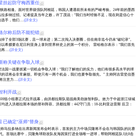
星担起防守梅西重任
狭路相逢。面对世界级强队阿根廷，韩国人遭遇前所未有的严峻考验。24年前的墨西
马拉多纳过招。记者提及当年之败，许丁茂说：“我们当时经验不足，现在则是信心十
，他们.....
(詳全文)
格尔称后防不能犯错
但输掉了全部3场比赛，且一球未进；第二次闯入决赛圈，但在南非迄今仍未“破纪录”。
以希腊要在尼日利亚身上拿到世界杯史上的第一个积分。 雷哈格尔表示：“我们首先
....
(詳全文)
斯称关键在争取入球
对法国一战要抓紧一切机会争取入球：“我们了解他们的实力，他们有很多高水平的球
的话将会非常麻烦。即使只有一两个机会，我们也要争取领先。” 主帅阿吉雷坚信墨
力.....
(詳全文)
智利开战
，世界杯H组小组赛正式拉开战幕，由洪都拉斯队迎战南美劲旅智利队。效力于中超浙江绿城
进入洪都拉斯本场的替补阵容。洪都拉斯：442守门员：18-比利亚达雷斯 后卫：
 已确定"巫师"替身
队主帅马拉多纳在出席新闻发布会时表示，首发的主力中场贝隆将不会在与韩国队的比赛
代。首场比赛中，贝隆角球助攻队友海因策打进全场唯一进球，帮助阿根廷队1比0击