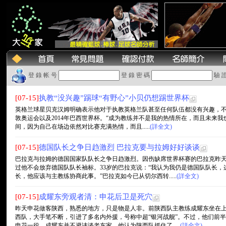
登 錄 帐 号
登 錄 密 碼
驗 
[07-15]
执教“没兴趣”踢球“有野心”小贝仍想踢世界杯
英格兰球星贝克汉姆明确表示他对于执教英格兰队甚至任何队伍都没有兴趣，不过
敦奥运会以及2014年巴西世界杯。“成为教练并不是我的热情所在，而且未来
间，因为自己在场边依然对比赛充满热情，而且.....
(詳全文)
[07-15]
德国队长之争日趋激烈 巴拉克要与拉姆好好谈谈
巴拉克与拉姆的德国国家队队长之争日趋激烈。因伤缺席世界杯赛的巴拉克昨
过他不会放弃德国队队长袖标。33岁的巴拉克说：“我认为我仍是德国队队长
长，他应该与主教练协商此事。”巴拉克如今已从切尔西转.....
(詳全文)
[07-15]
成耀东旁观者清：申花后卫是死穴
昨天申花做客陕西，熟悉的地方，只是物是人非。前陕西队主教练成耀东坐在
西队，大手笔不断，引进了多名内外援，号称中超“银河战舰”。不过，他们前
申花一役，成耀东并不避讳谈老东家，他认为陕西队抓住了.....
(詳全文)