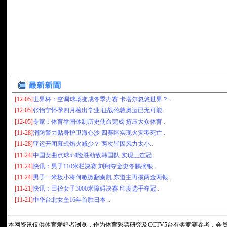
[12-05]
世界杯：空调球场变成冬季办赛 卡塔尔忽悠世界？..
[12-05]
张怡宁怀孕四月检出学业 征战伦敦奥运已无可能..
[12-05]
专家：体育举国体制历史使命完成 挤压大众体育..
[11-28]
消防警力贴身护卫海心沙 四赛区实现火灾零死亡..
[11-28]
亚运开闭幕式焰火减少？ 两次皆因风力太小..
[11-24]
中国女曲点球5:4险胜劲敌韩国队 实现三连冠..
[11-24]
快讯：男子110米栏决赛 刘翔夺金史冬鹏摘银..
[11-24]
男子一米板小将何敏掀翻秦凯 东道主再揽两金两银..
[11-21]
快讯：田径女子3000米障碍决赛 印度选手夺冠..
[11-21]
中华台北女垒16年首胜日本 ..
本网资讯仅供体育爱好者浏览，作为体育彩票研究及CCTV5台有奖竞赛参考，