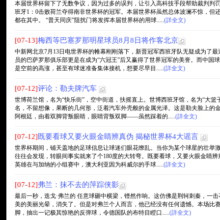
本届世界杯留下了无数争议，因为过多的误判，让引入高科技手段帮助裁判判
班牙1：0击败荷兰夺得南非世界杯的冠军。本届世界杯虽然总体波澜不惊，但
都在其中。 “普天同庆”阻扰门将发挥本届世界杯的用球.....
(詳全文)
[07-13]
梅西等巴塞罗那明星球员8月8日将作客北京
中新网北京7月13日电世界杯的帷幕刚刚落下，新晋冠军西班牙队无疑成为了最
员的巴萨罗那俱乐部更是在成为“六冠王”后又赢得了世界冠军的美誉。而中国
是空前的高涨，甚至有球迷准备集体接机，想要尽早目.....
(詳全文)
[07-12]
评论：勒夫牌汽车
世博荷兰馆，名为“快乐街”，空中街道，扶摇直上。世博西班牙馆，名为“大篮
名，不留想像，果断的几何形，泛着汽车外壳般的金属光泽。这是勒夫脸上的
阿根廷，由着双脚背叛眼睛，眼睛背叛双脚——虽然踩着的.....
(詳全文)
[07-12]
既要看球又要火眼金睛辨真伪 揭秘世界杯4大谣言
世界杯期间，铺天盖地的足球信息让球迷们眼花缭乱。当你为某个球星的壮举
往往会发现，转眼间事实就来了个180度的大转弯。既要看球，又要火眼金睛辨
英雄在与加纳的小组赛中，澳大利亚因为科威尔的手球.....
(詳全文)
[07-12]
弗兰：抹不去的萍踪侠影
最后一秒，迭戈·弗兰的 任意球砸中横梁，铿然作响。这仿佛是荆轲刺秦，一击
美的美丽光晕，消失了。但是对弗兰个人而言，他已经没有任何遗憾。本场比
脚，抽出一记极其惊艳的反弹球，令德国队的布特目瞪口.....
(詳全文)