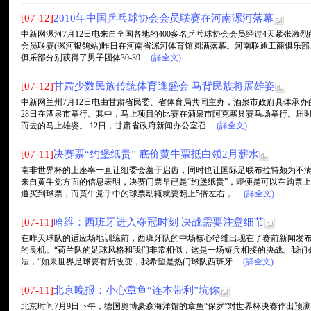
[07-12]
2010年中国乒乓球协会会员联赛在河南漯河落幕
中新网漯河7月12日电来自全国各地的400多名乒乓球协会会员经过4天紧张激烈的
会员联赛(漯河银鸽站)昨日在河南省漯河体育馆圆满落幕。河南联通工商俱乐
俱乐部分别获得了男子团体30-39.....
(詳全文)
[07-12]
甘肃少数民族传统体育逢盛会 马背民族将展雄姿
中新网兰州7月12日电由甘肃省民委、省体育局共同主办，酒泉市政府具体承办
28日在酒泉市举行。其中，马上项目的比赛在酒泉市阿克塞县赛马场举行。届
而去的马上雄姿。 12日，甘肃省政府新闻办公室召.....
(詳全文)
[07-11]
决赛票“约堡纸贵” 底价黄牛票抵白领2月薪水
南非世界杯的上座率一直让组委会羞于启齿，同时也让国际足联布拉特颇为不
来自黄牛党方面的信息表明，决赛门票早已是“约堡纸贵”，即便是可以在购票
道买到球票，而黄牛党手中的球票动辄就要翻上5倍左右，.....
(詳全文)
[07-11]
哈维：西班牙进入夺冠时刻 决战需要注意细节
在昨天球队的适应场地训练前，西班牙队的中场核心哈维出现在了赛前新闻发
的良机。“荷兰队的足球风格和我们非常相似，这是一场短兵相接的决战。我们必
法，“如果世界足球要有所改变，我希望是热门球队西班牙.....
(詳全文)
[07-11]
北京晚报：小心章鱼“连本带利”坑你
北京时间7月9日下午，德国奥博豪森海洋馆的章鱼“保罗”对世界杯决赛作出预