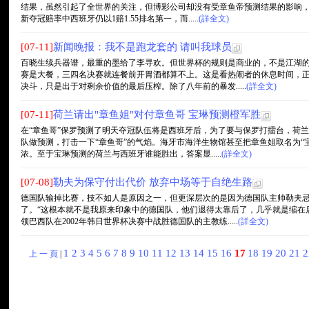
结果，虽然引起了全世界的关注，但博彩公司却没有受章鱼帝预测结果的影响，
新夺冠赔率中西班牙仍以1赔1.55排名第一，而.....
(詳全文)
[07-11]
新闻晚报：我不是跑龙套的 请叫我球员
百晓生续兵器谱，最重的墨给了李寻欢。但世界杯的规则是商业的，不是江湖
赛是大餐，三四名决赛就连餐前开胃酒都算不上。这是看热闹者的休息时间，正
决斗，只是出于对剩余价值的最后压榨。除了八年前的暴发.....
(詳全文)
[07-11]
荷兰请出"章鱼姐"对付章鱼哥 宝琳预测橙军胜
在“章鱼哥”保罗预测了明天夺冠队伍将是西班牙后，为了要与保罗打擂台，荷兰
队做预测，打击一下“章鱼哥”的气焰。海牙市海洋生物馆甚至把章鱼姐取名为“
浓。至于宝琳预测的荷兰与西班牙谁能胜出，答案显.....
(詳全文)
[07-08]
勒夫为保守付出代价 放弃中场等于自绝生路
德国队输掉比赛，技不如人是原因之一，但更深层次的是因为德国队主帅勒夫
了。“这根本就不是我原来印象中的德国队，他们退得太靠后了，几乎就是缩在
领巴西队在2002年韩日世界杯决赛中战胜德国队的主教练.....
(詳全文)
1
2
3
4
5
6
7
8
9
10
11
12
13
14
15
16
17
18
19
20
21
上 一 頁
|