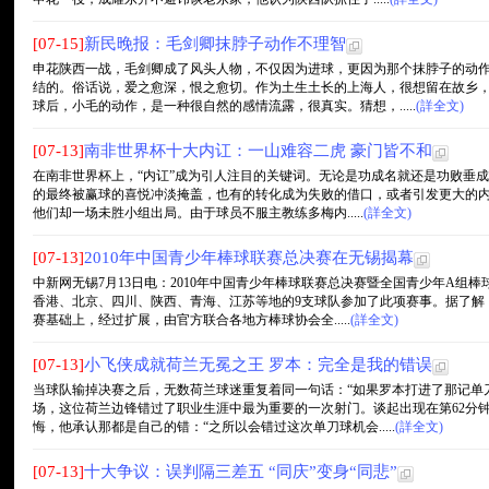
[07-15]
新民晚报：毛剑卿抹脖子动作不理智
申花陕西一战，毛剑卿成了风头人物，不仅因为进球，更因为那个抹脖子的动
结的。俗话说，爱之愈深，恨之愈切。作为土生土长的上海人，很想留在故乡
球后，小毛的动作，是一种很自然的感情流露，很真实。猜想，.....
(詳全文)
[07-13]
南非世界杯十大内讧：一山难容二虎 豪门皆不和
在南非世界杯上，“内讧”成为引人注目的关键词。无论是功成名就还是功败垂
的最终被赢球的喜悦冲淡掩盖，也有的转化成为失败的借口，或者引发更大的内
他们却一场未胜小组出局。由于球员不服主教练多梅内.....
(詳全文)
[07-13]
2010年中国青少年棒球联赛总决赛在无锡揭幕
中新网无锡7月13日电：2010年中国青少年棒球联赛总决赛暨全国青少年A组
香港、北京、四川、陕西、青海、江苏等地的9支球队参加了此项赛事。据了解
赛基础上，经过扩展，由官方联合各地方棒球协会全.....
(詳全文)
[07-13]
小飞侠成就荷兰无冕之王 罗本：完全是我的错误
当球队输掉决赛之后，无数荷兰球迷重复着同一句话：“如果罗本打进了那记单
场，这位荷兰边锋错过了职业生涯中最为重要的一次射门。谈起出现在第62分
悔，他承认那都是自己的错：“之所以会错过这次单刀球机会.....
(詳全文)
[07-13]
十大争议：误判隔三差五 “同庆”变身“同悲”