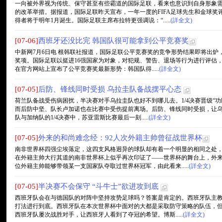
一向被外界视为传统、保守甚至有些霸道的国际足联，看来也意识到自身形象
的改革举措。据报道，国际足联昨天宣布，一年一度的FIFA足球先生和金球
得者将于明年1月诞生。国际足联主席布拉特更强调说：“.....
(詳全文)
[07-06]
西班牙还没比完 韩国队很可能拿到公平竞赛奖
中新网7月6日电 根韩联社报道，国际足联公平竞赛奖的竞争形势结果即将出炉
奖项。国际足联以挺进16强国家为对象，对犯规、警告、退场等行为进行评估
在官方网站上宣布了公平竞赛奖最新形势：韩国队得.....
(詳全文)
[07-05]
后防、锋线同时受损 乌拉圭队备战摆平心态
荷兰队备战受伤病困扰，半决赛对手乌拉圭队也好不到哪儿去。1/4决赛晋级“
而后防中坚、队长卢加诺也在比赛中受伤提前离场。后防、锋线同时受损，让乌
队与加纳队的1/4决赛中，苏亚雷斯比赛最后一刻.....
(詳全文)
[07-05]
外来的和尚难念经：92人次外籍主帅曾征战世界杯
南非世界杯四强尘埃落定，这四支风格迥异的球队却有着一个明显的相同之处
在外籍主帅大行其道的南非世界杯上似乎再次印证了——世界杯的舞台上，外
位外籍主帅能够带领某一支国家队夺取过世界杯冠军，由此看来.....
(詳全文)
[07-05]
半决赛不会保守 “斗牛士”欲进攻到底
西班牙队会在与德国队的对阵中坚持攻势足球吗？答案是肯定的。西班牙队主教
打法进行到底。西班牙队在本次世界杯中面对的大都是采取防守策略的队伍，
西班牙队屡次战胜对手，让西班牙人看到了夺冠的希望。博斯.....
(詳全文)