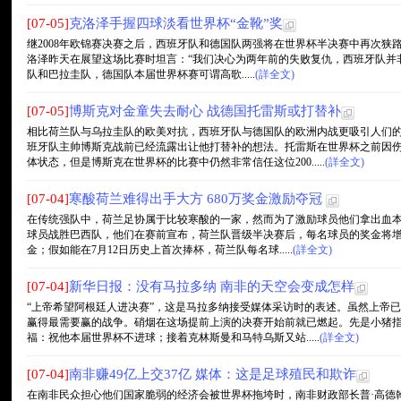
[07-05]
克洛泽手握四球淡看世界杯“金靴”奖
继2008年欧锦赛决赛之后，西班牙队和德国队两强将在世界杯半决赛中再次狭路
洛泽昨天在展望这场比赛时坦言：“我们决心为两年前的失败复仇，西班牙队并非
队和巴拉圭队，德国队本届世界杯赛可谓高歌.....
(詳全文)
[07-05]
博斯克对金童失去耐心 战德国托雷斯或打替补
相比荷兰队与乌拉圭队的欧美对抗，西班牙队与德国队的欧洲内战更吸引人们
班牙队主帅博斯克战前已经流露出让他打替补的想法。托雷斯在世界杯之前因
体状态，但是博斯克在世界杯的比赛中仍然非常信任这位200.....
(詳全文)
[07-04]
寒酸荷兰难得出手大方 680万奖金激励夺冠
在传统强队中，荷兰足协属于比较寒酸的一家，然而为了激励球员他们拿出血本
球员战胜巴西队，他们在赛前宣布，荷兰队晋级半决赛后，每名球员的奖金将增
金；假如能在7月12日历史上首次捧杯，荷兰队每名球.....
(詳全文)
[07-04]
新华日报：没有马拉多纳 南非的天空会变成怎样
“上帝希望阿根廷人进决赛”，这是马拉多纳接受媒体采访时的表述。虽然上帝
赢得最需要赢的战争。硝烟在这场提前上演的决赛开始前就已燃起。先是小猪
福：祝他本届世界杯不进球；接着克林斯曼和马特乌斯又站.....
(詳全文)
[07-04]
南非赚49亿上交37亿 媒体：这是足球殖民和欺诈
在南非民众担心他们国家脆弱的经济会被世界杯拖垮时，南非财政部长普·高德