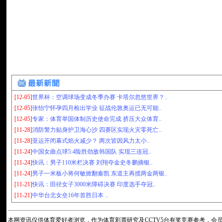
[12-05]
世界杯：空调球场变成冬季办赛 卡塔尔忽悠世界？..
[12-05]
张怡宁怀孕四月检出学业 征战伦敦奥运已无可能..
[12-05]
专家：体育举国体制历史使命完成 挤压大众体育..
[11-28]
消防警力贴身护卫海心沙 四赛区实现火灾零死亡..
[11-28]
亚运开闭幕式焰火减少？ 两次皆因风力太小..
[11-24]
中国女曲点球5:4险胜劲敌韩国队 实现三连冠..
[11-24]
快讯：男子110米栏决赛 刘翔夺金史冬鹏摘银..
[11-24]
男子一米板小将何敏掀翻秦凯 东道主再揽两金两银..
[11-21]
快讯：田径女子3000米障碍决赛 印度选手夺冠..
[11-21]
中华台北女垒16年首胜日本 ..
本网资讯仅供体育爱好者浏览，作为体育彩票研究及CCTV5台有奖竞赛参考，