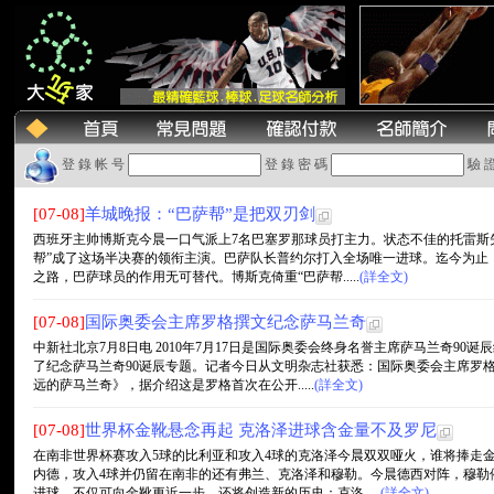
登 錄 帐 号
登 錄 密 碼
驗 
[07-08]
羊城晚报：“巴萨帮”是把双刃剑
西班牙主帅博斯克今晨一口气派上7名巴塞罗那球员打主力。状态不佳的托雷斯
帮”成了这场半决赛的领衔主演。巴萨队长普约尔打入全场唯一进球。迄今为止
之路，巴萨球员的作用无可替代。博斯克倚重“巴萨帮.....
(詳全文)
[07-08]
国际奥委会主席罗格撰文纪念萨马兰奇
中新社北京7月8日电 2010年7月17日是国际奥委会终身名誉主席萨马兰奇90
了纪念萨马兰奇90诞辰专题。记者今日从文明杂志社获悉：国际奥委会主席罗
远的萨马兰奇》，据介绍这是罗格首次在公开.....
(詳全文)
[07-08]
世界杯金靴悬念再起 克洛泽进球含金量不及罗尼
在南非世界杯赛攻入5球的比利亚和攻入4球的克洛泽今晨双双哑火，谁将捧走
内德，攻入4球并仍留在南非的还有弗兰、克洛泽和穆勒。今晨德西对阵，穆勒
进球，不仅可向金靴更近一步，还将创造新的历史：克洛.....
(詳全文)