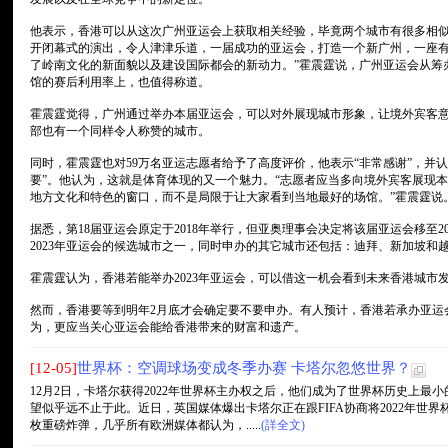
他表示，香港可以从这次广州亚运会上获取相关经验，毕竟两个城市有很多相似
开闭幕式的演出，令人津津乐道，一届成功的亚运会，打造一个新广州，一座
了岭南文化的新面貌以及建设国际都会的新动力。”霍震霆说，广州亚运会从筹
馆的赛后利用率上，也值得称道。
霍震霆觉得，广州通过举办本届亚运会，可以对外展现城市形象，让境外宾客
部也有一个同样令人称赞的城市。
同时，霍震霆也对59万名亚运志愿者给予了高度评价，他表示“非常感谢”，并
要”。他认为，这就是体育体现的又一个魅力。“志愿者应当多向境外宾客展现
地方文化和特色的窗口，而不是局限于让大家看到当地最好的场馆。”霍震霆说
据悉，第18届亚运会原定于2018年举行，但亚奥理事会决定将该届亚运会移至2
2023年亚运会的候选城市之一，同时申办的其它城市还包括：迪拜、新加坡和
霍震霆认为，香港若能举办2023年亚运会，可以借这一机会看到未来香港城市
然而，香港要等到明年2月底才会确定要不要申办。有人预计，香港若承办亚运会
为，更应当关心亚运会能给香港带来的财富和遗产。
[12-05]
世界杯：空调球场变成冬季办赛 卡塔尔忽悠世界？
12月2日，卡塔尔获得2022年世界杯主办权之后，他们成为了世界杯历史上
望似乎远不止于此。近日，英国媒体爆出卡塔尔正在跟FIFA协商将2022年世
枚重磅炸弹，几乎所有欧洲媒体都认为，.....
(詳全文)