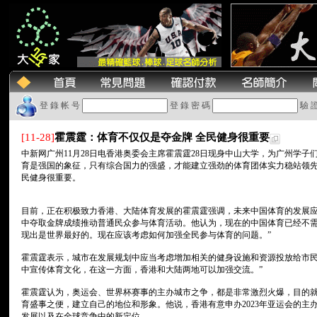
登 錄 帐 号
登 錄 密 碼
驗 
[11-28]
霍震霆：体育不仅仅是夺金牌 全民健身很重要
中新网广州11月28日电香港奥委会主席霍震霆28日现身中山大学，为广州学子
育是强国的象征，只有综合国力的强盛，才能建立强劲的体育团体实力稳站领先
民健身很重要。
目前，正在积极致力香港、大陆体育发展的霍震霆强调，未来中国体育的发展
中夺取金牌成绩推动普通民众参与体育活动。他认为，现在的中国体育已经不需要
现出是世界最好的。现在应该考虑如何加强全民参与体育的问题。”
霍震霆表示，城市在发展规划中应当考虑增加相关的健身设施和资源投放给市民
中宣传体育文化，在这一方面，香港和大陆两地可以加强交流。”
霍震霆认为，奥运会、世界杯赛事的主办城市之争，都是非常激烈火爆，目的
育盛事之便，建立自己的地位和形象。他说，香港有意申办2023年亚运会的主
发展以及在全球竞争中的新定位。