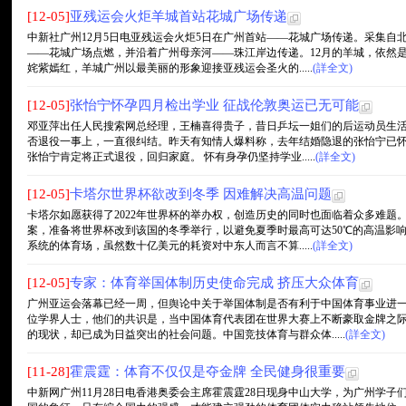
[12-05]
亚残运会火炬羊城首站花城广场传递
中新社广州12月5日电亚残运会火炬5日在广州首站——花城广场传递。采集自
——花城广场点燃，并沿着广州母亲河——珠江岸边传递。12月的羊城，依然
姹紫嫣红，羊城广州以最美丽的形象迎接亚残运会圣火的.....
(詳全文)
[12-05]
张怡宁怀孕四月检出学业 征战伦敦奥运已无可能
邓亚萍出任人民搜索网总经理，王楠喜得贵子，昔日乒坛一姐们的后运动员生
否退役一事上，一直很纠结。昨天有知情人爆料称，去年结婚隐退的张怡宁已怀
张怡宁肯定将正式退役，回归家庭。 怀有身孕仍坚持学业.....
(詳全文)
[12-05]
卡塔尔世界杯欲改到冬季 因难解决高温问题
卡塔尔如愿获得了2022年世界杯的举办权，创造历史的同时也面临着众多难题
案，准备将世界杯改到该国的冬季举行，以避免夏季时最高可达50℃的高温影
系统的体育场，虽然数十亿美元的耗资对中东人而言不算.....
(詳全文)
[12-05]
专家：体育举国体制历史使命完成 挤压大众体育
广州亚运会落幕已经一周，但舆论中关于举国体制是否有利于中国体育事业进
位学界人士，他们的共识是，当中国体育代表团在世界大赛上不断豪取金牌之
的现状，却已成为日益突出的社会问题。中国竞技体育与群众体.....
(詳全文)
[11-28]
霍震霆：体育不仅仅是夺金牌 全民健身很重要
中新网广州11月28日电香港奥委会主席霍震霆28日现身中山大学，为广州学子