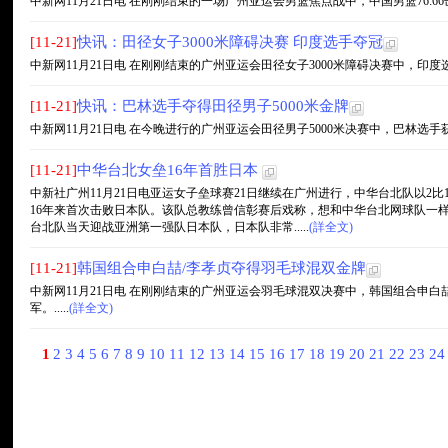
中新网11月21日电 在刚刚结束的一场广州亚运会男篮焦点战中，中国男篮76:66击败
[11-21]
快讯：田径女子3000米障碍决赛 印度选手夺冠
中新网11月21日电 在刚刚结束的广州亚运会田径女子3000米障碍决赛中，印度选手
[11-21]
快讯：巴林选手夺得田径男子5000米金牌
中新网11月21日电 在今晚进行的广州亚运会田径男子5000米决赛中，巴林选手获得冠
[11-21]
中华台北女垒16年首胜日本
中新社广州11月21日电亚运女子垒球赛21日继续在广州进行，中华台北队以2
16年来首次击败日本队。该队总教练曾信彰赛后戏称，想和中华台北网球队一
台北队当天迎战亚洲第一强队日本队，日本队非常.....
(詳全文)
[11-21]
韩国组合申白喆/李孝贞夺得羽毛球混双金牌
中新网11月21日电 在刚刚结束的广州亚运会羽毛球混双决赛中，韩国组合申白
军。.....
(詳全文)
1
2
3
4
5
6
7
8
9
10
11
12
13
14
15
16
17
18
19
20
21
22
23
2