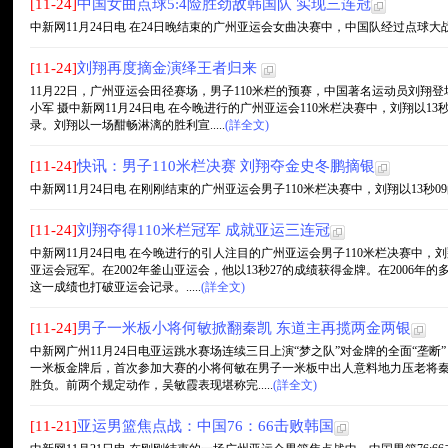
[11-24]
中国女曲点球5:4险胜劲敌韩国队 实现三连冠
中新网11月24日电 在24日晚结束的广州亚运会女曲决赛中，中国队经过点球大战，
[11-24]
刘翔再度摘金演绎王者归来
11月22日，广州亚运会田径赛场，男子110米栏的预赛，中国著名运动员刘翔登
小军 摄中新网11月24日电 在今晚进行的广州亚运会110米栏决赛中，刘翔以1
录。刘翔以一场酣畅淋漓的胜利宣.....
(詳全文)
[11-24]
快讯：男子110米栏决赛 刘翔夺金史冬鹏摘银
中新网11月24日电 在刚刚结束的广州亚运会男子110米栏决赛中，刘翔以13秒09
[11-24]
刘翔夺得110米栏冠军 成就亚运三连冠
中新网11月24日电 在今晚进行的引人注目的广州亚运会男子110米栏决赛中，
亚运会冠军。在2002年釜山亚运会，他以13秒27的成绩获得金牌。在2006年
这一成绩也打破亚运会记录。.....
(詳全文)
[11-24]
男子一米板小将何敏掀翻秦凯 东道主再揽两金两银
中新网广州11月24日电亚运跳水赛场连续三日上演“梦之队”对金牌的全面“垄
一米板金牌后，首次参加大赛的小将何敏在男子一米板中出人意料地力压老将秦凯
胜负。前两个规定动作，吴敏霞表现堪称完.....
(詳全文)
[11-21]
亚运男篮焦点战：中国76：66击败韩国