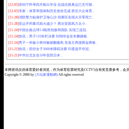
[12-05]
张怡宁怀孕四月检出学业 征战伦敦奥运已无可能..
[12-05]
专家：体育举国体制历史使命完成 挤压大众体育..
[11-28]
消防警力贴身护卫海心沙 四赛区实现火灾零死亡..
[11-28]
亚运开闭幕式焰火减少？ 两次皆因风力太小..
[11-24]
中国女曲点球5:4险胜劲敌韩国队 实现三连冠..
[11-24]
快讯：男子110米栏决赛 刘翔夺金史冬鹏摘银..
[11-24]
男子一米板小将何敏掀翻秦凯 东道主再揽两金两银..
[11-21]
快讯：田径女子3000米障碍决赛 印度选手夺冠..
[11-21]
中华台北女垒16年首胜日本 ..
本网资讯仅供体育爱好者浏览，作为体育彩票研究及CCTV5台有奖竞赛参考，
Copyright © 2006 by
(大玩家運動網)
All rights reserved