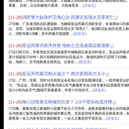
国的象征，只有综合国力的强盛，才能建立强劲的体育团体实力稳站领先地位。
重要。 目前，正在积极致力香港、大陆体育发.....
(詳全文)
[11-28]
消防警力贴身护卫海心沙 四赛区实现火灾零死亡
27日晚，广东省消防总队通报称，为确保亚运闭幕式消防安全，全省调动1200
山、东莞、汕尾四赛区在亚运期间实现火灾“零死亡”。省消防总队相关负责人称，
人、消防车船128辆，其中闭幕式现场警.....
(詳全文)
[11-28]
亚运闭幕式秩序井然 地铁公交迅速疏运散场客
27日22时35分，市客管处长张志新接受羊城晚报记者采访时表示，亚运会闭幕
原计划提前25分钟！原计划囤积的660台应急运力，散场结束时只启用了458
站，地铁三、五号线恢复全面营运。记者在.....
(詳全文)
[11-28]
亚运开闭幕式焰火减少？ 两次皆因风力太小
27日，广州，无雨。历时16天的亚运会在海心沙宣告圆满结束，一直伴随亚运
力。”亚运会、亚残运会开闭幕式核心区气象服务专业小组专家刘运策接受羊城
近(3小时内的天气)预报不算最紧张，毕竟11月份的天.....
(詳全文)
[11-28]
海心沙喷泉怎样做到百变？ 216个喷头轮流升降
27日晚，聚集在珠江新城和小蛮腰下的几十万市民，虽然未能看到海心沙内现
乐与喷泉汇集而成的世界级的城市舞台秀。尤其是持续不断的音乐喷泉表演，
那喷泉一会儿为富有层次感的船形，一会儿又像是挥手迎宾送.....
(詳全文)