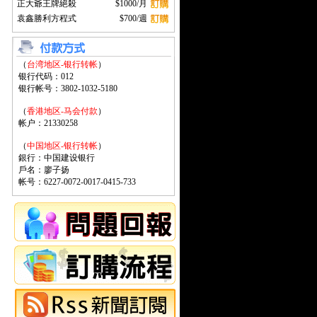
正大爺王牌絕殺
$1000/月
袁鑫勝利方程式
$700/週
（
台湾地区-银行转帐
）
银行代码：012
银行帐号：3802-1032-5180
（
香港地区-马会付款
）
帐户：21330258
（
中国地区-银行转帐
）
銀行：中国建设银行
戶名：廖子扬
帐号：6227-0072-0017-0415-733