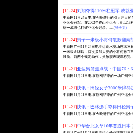
[11-24]
刘翔夺得110米栏冠军 成就
中新网11月24日电 在今晚进行的引人注目
亚运会冠军。在2002年釜山亚运会，他以13
这一成绩也打破亚运会记录。.....
(詳全文)
[11-24]
男子一米板小将何敏掀翻秦凯
中新网广州11月24日电亚运跳水赛场连续三
一米板金牌后，首次参加大赛的小将何敏在男
胜负。前两个规定动作，吴敏霞表现堪称完....
[11-21]
亚运男篮焦点战：中国76：
中新网11月21日电 在刚刚结束的一场广州亚运
[11-21]
快讯：田径女子3000米障碍
中新网11月21日电 在刚刚结束的广州亚运会田
[11-21]
快讯：巴林选手夺得田径男子
中新网11月21日电 在今晚进行的广州亚运会田径
[11-21]
中华台北女垒16年首胜日本
中新社广州11月21日电亚运女子垒球赛21