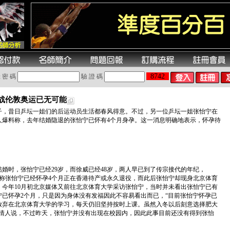
8742
 密 碼
驗 證 碼
战伦敦奥运已无可能
子，昔日乒坛一姐们的后运动员生活都春风得意。不过，另一位乒坛一姐张怡宁在
人爆料称，去年结婚隐退的张怡宁已怀有4个月身孕。这一消息明确地表示，怀孕待
，结婚时，张怡宁已经29岁，而徐威已经48岁，两人早已到了传宗接代的年纪，
称张怡宁已经怀孕4个月正在香港待产或永久退役，而此后张怡宁却现身北京体育
今年10月初北京媒体又前往北京体育大学采访张怡宁，当时并未看出张怡宁已有
已怀孕2个月，只是因为身体没有发福因此不容易看出而已，“目前张怡宁怀孕已
放弃在北京体育大学的学习，每天仍旧坚持按时上课。虽然入冬以后刻意选择肥大
知情人说，不过昨天，张怡宁并没有出现在校园内，因此此事目前还没有得到张怡