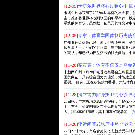
[12-05]
卡塔尔世界杯欲改到冬季 因
卡塔尔如愿获得了2022年世界杯的举办权
案，准备将世界杯改到该国的冬季举行，以避
系统的体育场，虽然数十亿美元的耗资对中东人而
[12-05]
专家：体育举国体制历史使命
广州亚运会落幕已经一周，但舆论中关于举
位学界人士，他们的共识是，当中国体育代
的现状，却已成为日益突出的社会问题。中国竞技
[11-28]
霍震霆：体育不仅仅是夺金牌
中新网广州11月28日电香港奥委会主席霍震
国的象征，只有综合国力的强盛，才能建立
重要。 目前，正在积极致力香港、大陆体育发..
[11-28]
消防警力贴身护卫海心沙 四
27日晚，广东省消防总队通报称，为确保亚运
山、东莞、汕尾四赛区在亚运期间实现火灾“零
人、消防车船128辆，其中闭幕式现场警.....
(
[11-28]
亚运闭幕式秩序井然 地铁公
27日22时35分，市客管处长张志新接受羊