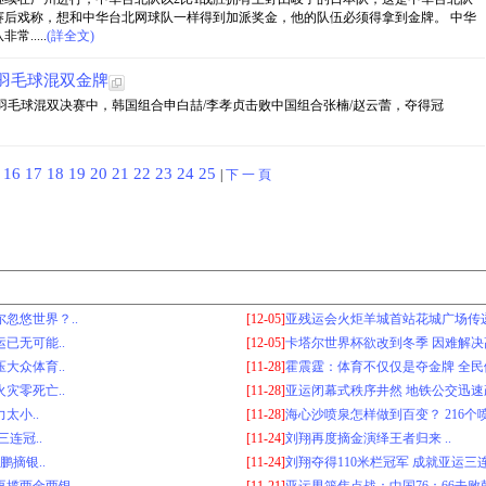
赛后戏称，想和中华台北网球队一样得到加派奖金，他的队伍必须得拿到金牌。 中华
.....
(詳全文)
羽毛球混双金牌
会羽毛球混双决赛中，韩国组合申白喆/李孝贞击败中国组合张楠/赵云蕾，夺得冠
5
16
17
18
19
20
21
22
23
24
25
|
下 一 頁
忽悠世界？..
[12-05]
亚残运会火炬羊城首站花城广场传递
已无可能..
[12-05]
卡塔尔世界杯欲改到冬季 因难解决高
大众体育..
[11-28]
霍震霆：体育不仅仅是夺金牌 全民健
灾零死亡..
[11-28]
亚运闭幕式秩序井然 地铁公交迅速疏
太小..
[11-28]
海心沙喷泉怎样做到百变？ 216个喷
连冠..
[11-24]
刘翔再度摘金演绎王者归来 ..
鹏摘银..
[11-24]
刘翔夺得110米栏冠军 成就亚运三连