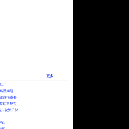
更多
........
..
温问题..
身很重要..
运散场客..
头轮流升降..
冠..