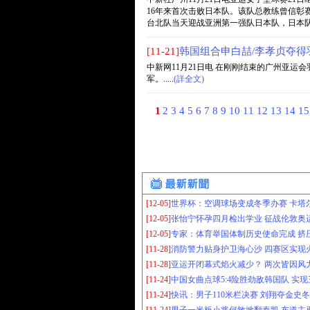
16年来首次击败日本队。该队总教练曾信彰
台北队当天迎战亚洲第一强队日本队，日本队非常
[11-21]
韩国组合申白喆/李孝贞夺得
中新网11月21日电 在刚刚结束的广州亚运
军。.....
(詳全文)
1
2
3
4
5
6
7
8
9
10
11
12
13
14
1
[12-05]
世界杯：空调球场变成冬季办赛 卡塔尔
[12-05]
张怡宁怀孕四月检出学业 征战伦敦奥运
[12-05]
专家：体育举国体制历史使命完成 挤压
[11-28]
消防警力贴身护卫海心沙 四赛区实现火
[11-28]
亚运开闭幕式焰火减少？ 两次皆因风力
[11-24]
中国女曲点球5:4险胜劲敌韩国队 实现三
[11-24]
快讯：男子110米栏决赛 刘翔夺金史冬