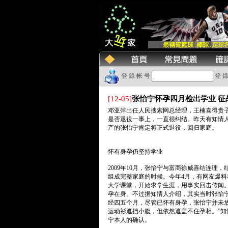
登 錄 帐 号
登 錄
[12-05]
张怡宁怀孕四月检出学业 征
邓亚萍出任人民搜索网总经理，王楠喜得贵
是否退役一事上，一直很纠结。昨天有知情
产的张怡宁肯定将正式退役，回归家庭。
怀有身孕仍坚持学业
2009年10月，张怡宁与富商徐威喜结连理
组成完整家庭的时候。今年4月，有网友爆料
大学课堂，开始求学生涯，用事实回击传闻。
孕在身。不过据知情人介绍，其实当时张怡宁
经四五个月，尽管已怀有身孕，张怡宁并未
运动衫遮挡小腹，但依然遮盖不住孕相。”
宁本人的确认。