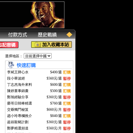
選擇地區：
李斌王牌心水
$400/週
段小華波經
$560元/週
丁志杰海外來料
$600/週
陳婷賽事錦囊
$500/週
鄭旭經驗分享
$360元/週
榮哥日韓棒精選
$760/週
交爺獨門秘笈
$660元/月
趙小玲專欄推介
$840/週
超叔殺豬計劃
$360元/週
鄭夢精選頻道
$560元/月