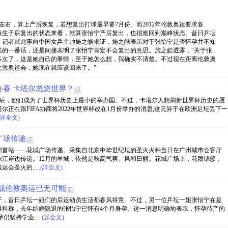
左右，算上产后恢复，若想复出打球最早要7月份。而2012年伦敦奥运要求各
薇生子后复出的状态来看，就算张怡宁产后复出，也很难回到巅峰状态。昔日乒坛
，记者就此事向中国女乒主帅施之皓求证，施之皓表示对于张怡宁是否怀孕并不知
皓的一番话，还是间接表明了张怡宁肯定不会复出的意思。施之皓透露，“关于张
多次了，这是她自己的事情，至于她怎么想，我确实不清楚。不过现在距离伦敦奥
伦敦奥运会，她现在就应该回来了。”
赛 卡塔尔忽悠世界？
办权之后，他们成为了世界杯历史上最小的举办国。不过，卡塔尔人想刷新世界杯历史的愿
正在跟FIFA协商将2022年世界杯改在1月份举办的消息,这无异于在欧洲足坛丢下一
(詳全文)
广场传递
广州首站——花城广场传递。采集自北京中华世纪坛的圣火火种当日在广州城市会客厅
江岸边传递。12月的羊城，依然是秋高气爽、风和日丽。花城广场上，花团锦簇，
圣火的.....
(詳全文)
战伦敦奥运已无可能
子，昔日乒坛一姐们的后运动员生活都春风得意。不过，另一位乒坛一姐张怡宁在是
爆料称，去年结婚隐退的张怡宁已怀有4个月身孕。这一消息明确地表示，怀孕待产的
持学业.....
(詳全文)