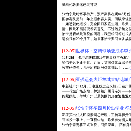
征战伦敦奥运已无可能
张怡宁此时怀孕待产，预产期将在明年5月份
国参赛队提前一年上报参赛人员。而以李佳
一姐恐就此退役，完全回归家庭生活。昨天
情，因此不能随便发表意见。不过随后施之
怡宁是否就此退役的问题，我已经回答过很
运会只有20个月了，如果张怡宁要回来备战
[12-05]
世界杯：空调球场变成冬季办
12月2日，卡塔尔获得2022年世界杯主
望似乎远不止于此。近日，英国媒体爆出卡塔尔
枚重磅炸弹，几乎所有欧洲媒体都认为，.....
[12-05]
亚残运会火炬羊城首站花城
中新社广州12月5日电亚残运会火炬5日在
——花城广场点燃，并沿着广州母亲河——珠
姹紫嫣红，羊城广州以最美丽的形象迎接亚残运会
[12-05]
张怡宁怀孕四月检出学业 征
邓亚萍出任人民搜索网总经理，王楠喜得贵
否退役一事上，一直很纠结。昨天有知情人
张怡宁肯定将正式退役，回归家庭。 怀有身孕仍坚