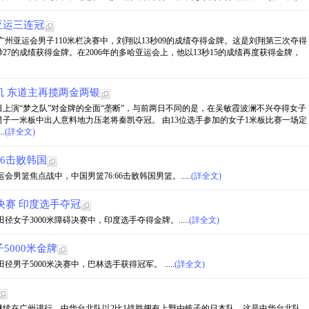
亚运三连冠
的广州亚运会男子110米栏决赛中，刘翔以13秒09的成绩夺得金牌。这是刘翔第三次夺得
秒27的成绩获得金牌。在2006年的多哈亚运会上，他以13秒15的成绩再度获得金牌，
 东道主再揽两金两银
日上演“梦之队”对金牌的全面“垄断”，与前两日不同的是，在吴敏霞波澜不兴夺得女子
子一米板中出人意料地力压老将秦凯夺冠。 由13位选手参加的女子1米板比赛一场定
.
(詳全文)
66击败韩国
会男篮焦点战中，中国男篮76:66击败韩国男篮。.....
(詳全文)
决赛 印度选手夺冠
径女子3000米障碍决赛中，印度选手夺得金牌。.....
(詳全文)
5000米金牌
男子5000米决赛中，巴林选手获得冠军。 .....
(詳全文)
日继续在广州进行，中华台北队以2比1战胜拥有上野由岐子的日本队，这是中华台北队