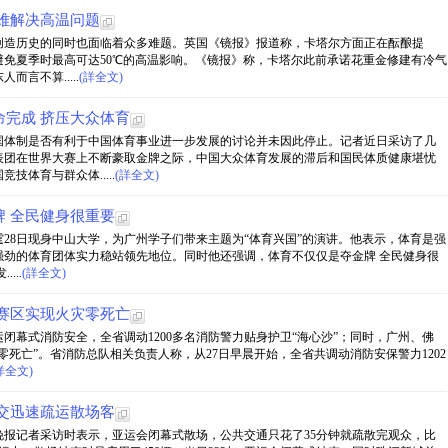
难解决高温问题
，创造历史的同时也面临着众多难题。英国《镜报》报道称，卡塔尔方面正在酝酿提
免夏季时最高可达50℃的高温影响。《镜报》称，卡塔尔此前承诺花重金修建有冷气
言不算.....
(詳全文)
完成 挤压大众体育
国体制是否有利于中国体育事业进一步发展的讨论并未因此停止。记者近日采访了几
表团在世界大赛上不断豪取金牌之际，中国大众体育发展的滞后和国民体质健康堪忧
体育与群众体.....
(詳全文)
 全民健身很重要
霆28日现身中山大学，为广州学子们带来主题为“体育兴国”的演讲。他表示，体育是强
强劲的体育团体实力稳站领先地位。同时他还强调，体育不仅仅是夺金牌 全民健身很
...
(詳全文)
赛区实现火灾零死亡
闭幕式消防安全，全省调动1200多名消防警力贴身护卫“海心沙”；同时，广州、佛
死亡”。省消防总队相关负责人称，从27日早晨开始，全省共调动消防安保警力1202
詳全文)
交迅速疏运散场客
城晚报记者采访时表示，亚运会闭幕式散场，公共交通只花了35分钟就疏散完观众，比