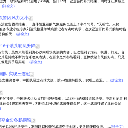
急运力，散场结束时只启用了458辆。当日22时，亚运会闭幕式结束，同时珠江新城总
.
(詳全文)
次皆因风力太小
海心沙宣告圆满结束，一直伴随亚运的气象服务也画上了半个句号。“天帮忙、人努
象服务专业小组专家刘运策接受羊城晚报记者专访时表示，这次亚运开闭幕式的短时临
的天.....
(詳全文)
216个喷头轮流升降
万市民，虽然未能看到海心沙内现场表演的内容，但欣赏到了烟花、帆屏、灯光、音
尤其是持续不断的音乐喷泉表演，在百米之外都能看到，更撩拨起市民的好奇。只见
挥手迎宾送.....
(詳全文)
国队 实现三连冠
会女曲决赛中，中国队经过点球大战，以5-4险胜韩国队，实现三连冠。.....
(詳全文)
0米栏的预赛，中国著名运动员刘翔登场亮相，以13秒48的成绩晋级决赛。中新社记者 柯
州亚运会110米栏决赛中，刘翔以13秒09的成绩夺得金牌，这一成绩打破了亚运会纪
)
刘翔夺金史冬鹏摘银
子110米栏决赛中，刘翔以13秒09的成绩夺得金牌，史冬鹏夺得银牌。.....
(詳全文)