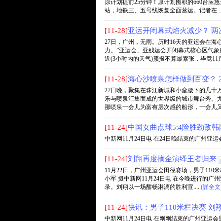
原计划提前25分钟！原计划囤积的660台应
站，地铁三、五号线恢复全面营运。记者在....
[11-28]
亚运开闭幕式焰火减少？ 两
27日，广州，无雨。历时16天的亚运会在
力。”亚运会、亚残运会开闭幕式核心区气
近(3小时内的天气)预报不算最紧张，毕竟11月份
[11-28]
海心沙喷泉怎样做到百变？ 
27日晚，聚集在珠江新城和小蛮腰下的几十
乐与喷泉汇集而成的世界级的城市舞台秀。
那喷泉一会儿为富有层次感的船形，一会儿又像是
[11-24]
中国女曲点球5:4险胜劲敌韩
中新网11月24日电 在24日晚结束的广州亚运
[11-24]
刘翔再度摘金演绎王者归来
11月22日，广州亚运会田径赛场，男子11
小军 摄中新网11月24日电 在今晚进行的广
录。刘翔以一场酣畅淋漓的胜利宣.....
(詳全文
[11-24]
快讯：男子110米栏决赛 
中新网11月24日电 在刚刚结束的广州亚运会男