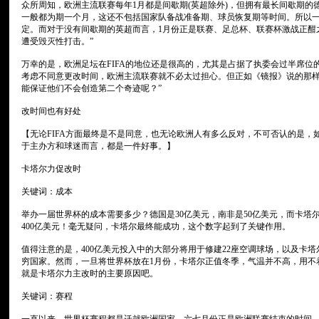
众所周知，欧洲主流联赛每年1月都是间歇期(英超除外)，但拥有最长间歇期的
一般都为期一个月，这还不包括国家队备战准备期、球员恢复期等时间。所以
定。而对于没有间歇期的英超而言，1月份正是联赛、足总杯、联赛杯激战正酣
遭受毁灭性打击。”
万幸的是，欧洲足坛在FIFA的地位还是很高的，尤其是占据了执委会过半席位
考虑不同意更改时间，欧洲主流联赛就不必太过担心。但正如《镜报》说的那样
能保证他们不会创造第二个奇迹呢？”
改时间也有好处
【无论FIFA方面最终是不是同意，也无论欧洲人有多么反对，不可否认的是，如
于主办方和球迷而言，都是一件好事。】
卡塔尔力促改时
关键词：成本
举办一届世界杯的成本需要多少？德国是30亿美元，南非是50亿美元，而卡塔尔
400亿美元！毫无疑问，卡塔尔最终能成功，这个数字起到了关键作用。
值得注意的是，400亿美元投入中的大部分将用于修建22座空调球场，以及卡
穷国家。然而，一旦将世界杯放在1月份，卡塔尔正值冬季，气温并不高，用不
就是卡塔尔力主改时的主要原因吧。
关键词：赛程