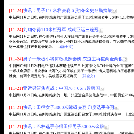
[11-24]
快讯：男子110米栏决赛 刘翔夺金史冬鹏摘银
中新网11月24日电 在刚刚结束的广州亚运会男子110米栏决赛中，刘翔以13秒09
[11-24]
刘翔夺得110米栏冠军 成就亚运三连冠
中新网11月24日电 在今晚进行的引人注目的广州亚运会男子110米栏决赛中，
亚运会冠军。在2002年釜山亚运会，他以13秒27的成绩获得金牌。在2006年
这一成绩也打破亚运会记录。.....
(詳全文)
[11-24]
男子一米板小将何敏掀翻秦凯 东道主再揽两金两银
中新网广州11月24日电亚运跳水赛场连续三日上演“梦之队”对金牌的全面“垄
一米板金牌后，首次参加大赛的小将何敏在男子一米板中出人意料地力压老将秦凯
胜负。前两个规定动作，吴敏霞表现堪称完.....
(詳全文)
[11-21]
亚运男篮焦点战：中国76：66击败韩国
中新网11月21日电 在刚刚结束的一场广州亚运会男篮焦点战中，中国男篮76:66击败
[11-21]
快讯：田径女子3000米障碍决赛 印度选手夺冠
中新网11月21日电 在刚刚结束的广州亚运会田径女子3000米障碍决赛中，印度选手
[11-21]
快讯：巴林选手夺得田径男子5000米金牌
中新网11月21日电 在今晚进行的广州亚运会田径男子5000米决赛中，巴林选手获得冠