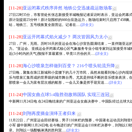
[11-28]
亚运闭幕式秩序井然 地铁公交迅速疏运散场客
27日22时35分，市客管处长张志新接受羊城晚报记者采访时表示，亚运会闭幕
原计划提前25分钟！原计划囤积的660台应急运力，散场结束时只启用了458
站，地铁三、五号线恢复全面营运。记者在.....
(詳全文)
[11-28]
亚运开闭幕式焰火减少？ 两次皆因风力太小
27日，广州，无雨。历时16天的亚运会在海心沙宣告圆满结束，一直伴随亚运
力。”亚运会、亚残运会开闭幕式核心区气象服务专业小组专家刘运策接受羊城
近(3小时内的天气)预报不算最紧张，毕竟11月份的天.....
(詳全文)
[11-28]
海心沙喷泉怎样做到百变？ 216个喷头轮流升降
27日晚，聚集在珠江新城和小蛮腰下的几十万市民，虽然未能看到海心沙内现
乐与喷泉汇集而成的世界级的城市舞台秀。尤其是持续不断的音乐喷泉表演，
那喷泉一会儿为富有层次感的船形，一会儿又像是挥手迎宾送.....
(詳全文)
[11-24]
中国女曲点球5:4险胜劲敌韩国队 实现三连冠
中新网11月24日电 在24日晚结束的广州亚运会女曲决赛中，中国队经过点球大战，
[11-24]
刘翔再度摘金演绎王者归来
11月22日，广州亚运会田径赛场，男子110米栏的预赛，中国著名运动员刘翔登
小军 摄中新网11月24日电 在今晚进行的广州亚运会110米栏决赛中，刘翔以1
录。刘翔以一场酣畅淋漓的胜利宣.....
(詳全文)