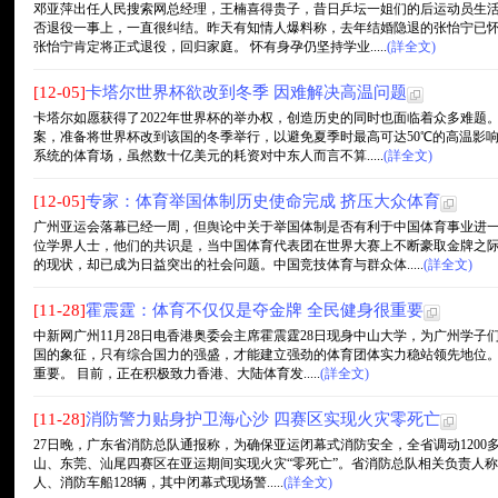
邓亚萍出任人民搜索网总经理，王楠喜得贵子，昔日乒坛一姐们的后运动员生
否退役一事上，一直很纠结。昨天有知情人爆料称，去年结婚隐退的张怡宁已怀
张怡宁肯定将正式退役，回归家庭。 怀有身孕仍坚持学业.....
(詳全文)
[12-05]
卡塔尔世界杯欲改到冬季 因难解决高温问题
卡塔尔如愿获得了2022年世界杯的举办权，创造历史的同时也面临着众多难题
案，准备将世界杯改到该国的冬季举行，以避免夏季时最高可达50℃的高温影
系统的体育场，虽然数十亿美元的耗资对中东人而言不算.....
(詳全文)
[12-05]
专家：体育举国体制历史使命完成 挤压大众体育
广州亚运会落幕已经一周，但舆论中关于举国体制是否有利于中国体育事业进
位学界人士，他们的共识是，当中国体育代表团在世界大赛上不断豪取金牌之
的现状，却已成为日益突出的社会问题。中国竞技体育与群众体.....
(詳全文)
[11-28]
霍震霆：体育不仅仅是夺金牌 全民健身很重要
中新网广州11月28日电香港奥委会主席霍震霆28日现身中山大学，为广州学子
国的象征，只有综合国力的强盛，才能建立强劲的体育团体实力稳站领先地位。
重要。 目前，正在积极致力香港、大陆体育发.....
(詳全文)
[11-28]
消防警力贴身护卫海心沙 四赛区实现火灾零死亡
27日晚，广东省消防总队通报称，为确保亚运闭幕式消防安全，全省调动1200
山、东莞、汕尾四赛区在亚运期间实现火灾“零死亡”。省消防总队相关负责人称，
人、消防车船128辆，其中闭幕式现场警.....
(詳全文)