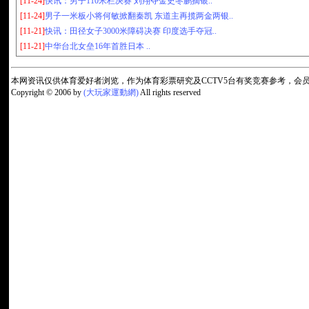
[11-24]
快讯：男子110米栏决赛 刘翔夺金史冬鹏摘银..
[11-24]
男子一米板小将何敏掀翻秦凯 东道主再揽两金两银..
[11-21]
快讯：田径女子3000米障碍决赛 印度选手夺冠..
[11-21]
中华台北女垒16年首胜日本 ..
本网资讯仅供体育爱好者浏览，作为体育彩票研究及CCTV5台有奖竞赛参考，
Copyright © 2006 by
(大玩家運動網)
All rights reserved