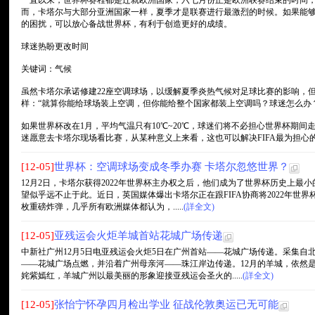
一直以来，世界杯赛程都是迁就欧洲国家，六七月份正是欧洲联赛结束的时间
而，卡塔尔与大部分亚洲国家一样，夏季才是联赛进行最激烈的时候。如果能够将
的困扰，可以放心备战世界杯，有利于创造更好的成绩。
球迷热盼更改时间
关键词：气候
虽然卡塔尔承诺修建22座空调球场，以缓解夏季炎热气候对足球比赛的影响，
样：“就算你能给球场装上空调，但你能给整个国家都装上空调吗？球迷怎么办
如果世界杯改在1月，平均气温只有10℃~20℃，球迷们将不必担心世界杯期
迷愿意去卡塔尔现场看比赛，从某种意义上来看，这也可以解决FIFA最为担心的
[12-05]
世界杯：空调球场变成冬季办赛 卡塔尔忽悠世界？
12月2日，卡塔尔获得2022年世界杯主办权之后，他们成为了世界杯历史上
望似乎远不止于此。近日，英国媒体爆出卡塔尔正在跟FIFA协商将2022年世
枚重磅炸弹，几乎所有欧洲媒体都认为，.....
(詳全文)
[12-05]
亚残运会火炬羊城首站花城广场传递
中新社广州12月5日电亚残运会火炬5日在广州首站——花城广场传递。采集自
——花城广场点燃，并沿着广州母亲河——珠江岸边传递。12月的羊城，依然
姹紫嫣红，羊城广州以最美丽的形象迎接亚残运会圣火的.....
(詳全文)
[12-05]
张怡宁怀孕四月检出学业 征战伦敦奥运已无可能