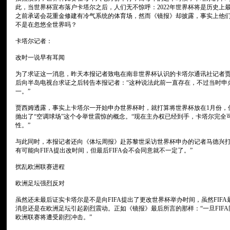
此，当世界杯宣布落户卡塔尔之后，人们无不惊呼：2022年世界杯将是历史上
之前承诺会花重金修建有冷气系统的体育场，然而《镜报》却披露，事实上他们
不是在忽悠全世界吗？
卡塔尔记者：
改时一说早有耳闻
为了求证这一消息，昨天本报记者致电在南非世界杯认识的卡塔尔通讯社记者
后向半岛电视台求证之后转告本报记者：“这种说法此前一直存在，不过当时申办
一。”
贾西姆透露，事实上卡塔尔一开始申办世界杯时，就打算将世界杯放在1月份，
抛出了“空调球场”这个令举世震惊的概念。“现在主办权已经到手，卡塔尔完全可
性。”
与此同时，本报记者还向《体坛周报》赴苏黎世采访世界杯申办的记者马德兴打
有可能向FIFA提出改时间，但最后FIFA会不会同意就不一定了。”
扰乱欧洲联赛进程
欧洲足坛强烈反对
虽然还未最后证实卡塔尔是不是向FIFA提出了更改世界杯举办时间，虽然FIF
消息还是在欧洲足坛引起剧烈震动。正如《镜报》最后所言的那样：“一旦FIF
欧洲联赛将遭受剧烈冲击。”