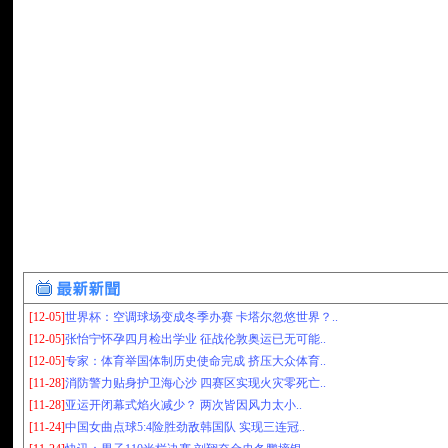
[12-05]
世界杯：空调球场变成冬季办赛 卡塔尔忽悠世界？..
[12-05]
张怡宁怀孕四月检出学业 征战伦敦奥运已无可能..
[12-05]
专家：体育举国体制历史使命完成 挤压大众体育..
[11-28]
消防警力贴身护卫海心沙 四赛区实现火灾零死亡..
[11-28]
亚运开闭幕式焰火减少？ 两次皆因风力太小..
[11-24]
中国女曲点球5:4险胜劲敌韩国队 实现三连冠..