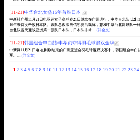
[11-21]
中华台北女垒16年首胜日本
中新社广州11月21日电亚运女子垒球赛21日继续在广州进行，中华台北队以2
16年来首次击败日本队。该队总教练曾信彰赛后戏称，想和中华台北网球队一
台北队当天迎战亚洲第一强队日本队，日本队非常.....
(詳全文)
[11-21]
韩国组合申白喆/李孝贞夺得羽毛球混双金牌
中新网11月21日电 在刚刚结束的广州亚运会羽毛球混双决赛中，韩国组合申白
军。.....
(詳全文)
1
2
3
4
5
6
7
8
9
10
11
12
13
14
15
16
17
18
19
20
21
22
23
2