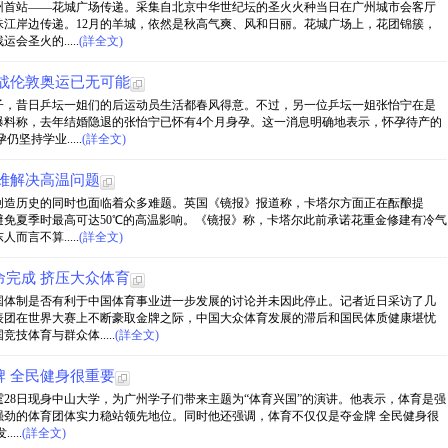
广州首站——花城广场传递。采集自北京中华世纪坛的圣火火种当日在广州城市会客厅
江岸边传递。12月的羊城，依然是秋高气爽、风和日丽。花城广场上，花团锦簇，
圣火的.....
(詳全文)
战伦敦奥运已无可能
子，昔日乒坛一姐们的后运动员生活都春风得意。不过，另一位乒坛一姐张怡宁在是
爆料称，去年结婚隐退的张怡宁已怀有4个月身孕。这一消息明确地表示，怀孕待产的
持学业.....
(詳全文)
难解决高温问题
，创造历史的同时也面临着众多难题。英国《镜报》报道称，卡塔尔方面正在酝酿提
免夏季时最高可达50℃的高温影响。《镜报》称，卡塔尔此前承诺花重金修建有冷气
言不算.....
(詳全文)
完成 挤压大众体育
国体制是否有利于中国体育事业进一步发展的讨论并未因此停止。记者近日采访了几
表团在世界大赛上不断豪取金牌之际，中国大众体育发展的滞后和国民体质健康堪忧
体育与群众体.....
(詳全文)
 全民健身很重要
霆28日现身中山大学，为广州学子们带来主题为“体育兴国”的演讲。他表示，体育是强
强劲的体育团体实力稳站领先地位。同时他还强调，体育不仅仅是夺金牌 全民健身很
...
(詳全文)