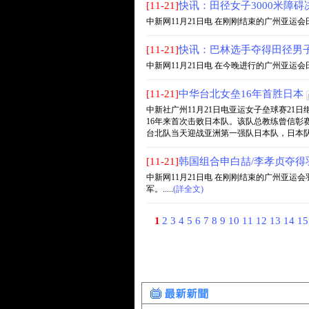
[11-21]
快讯：田径女子3000米障碍
中新网11月21日电 在刚刚结束的广州亚运会田
[11-21]
快讯：巴林选手夺得田径男子
中新网11月21日电 在今晚进行的广州亚运会田径
[11-21]
中华台北女垒16年首胜日本
中新社广州11月21日电亚运女子垒球赛21
16年来首次击败日本队。该队总教练曾信彰
台北队当天迎战亚洲第一强队日本队，日本队非常
[11-21]
韩国组合申白喆/李孝贞夺得
中新网11月21日电 在刚刚结束的广州亚运
军。.....
(詳全文)
1
2
3
4
5
6
7
8
9
10
11
12
13
14
1