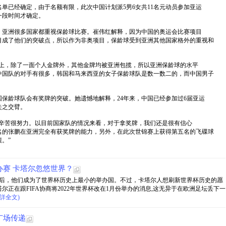
单已经确定，由于名额有限，此次中国计划派5男6女共11名元动员参加亚运
一段时间才确定。
，亚洲很多国家都重视保龄球比赛。崔伟红解释，因为中国的奥运会比赛项目
目成了他们的突破点，所以作为非奥项目，保龄球受到亚洲其他国家格外的重视和
锦赛上，除了一面个人金牌外，其他金牌均被亚洲包揽，所以亚洲保龄球的水平
中国队的对手有很多，韩国和马来西亚的女子保龄球队是数一数二的，而中国男子
保龄球队会有奖牌的突破。她遗憾地解释，24年来，中国已经参加过6届亚运
失之交臂。
很辛苦很努力。以目前国家队的情况来看，对于拿奖牌，我们还是很有信心
三名的张鹏在亚洲完全有获奖牌的能力，另外，在此次世锦赛上获得第五名的飞碟球
。”
赛 卡塔尔忽悠世界？
办权之后，他们成为了世界杯历史上最小的举办国。不过，卡塔尔人想刷新世界杯历史的愿
正在跟FIFA协商将2022年世界杯改在1月份举办的消息,这无异于在欧洲足坛丢下一
(詳全文)
广场传递