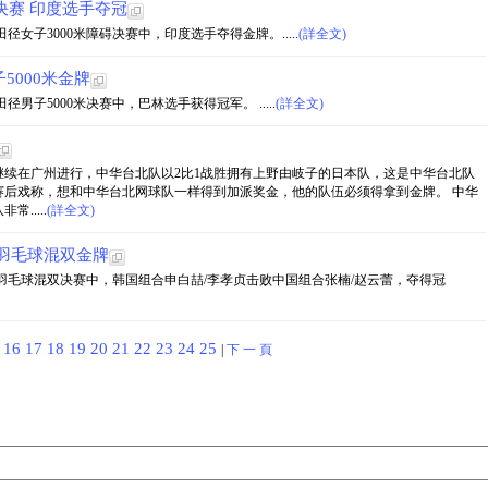
决赛 印度选手夺冠
径女子3000米障碍决赛中，印度选手夺得金牌。.....
(詳全文)
5000米金牌
男子5000米决赛中，巴林选手获得冠军。 .....
(詳全文)
日继续在广州进行，中华台北队以2比1战胜拥有上野由岐子的日本队，这是中华台北队
赛后戏称，想和中华台北网球队一样得到加派奖金，他的队伍必须得拿到金牌。 中华
.....
(詳全文)
羽毛球混双金牌
会羽毛球混双决赛中，韩国组合申白喆/李孝贞击败中国组合张楠/赵云蕾，夺得冠
5
16
17
18
19
20
21
22
23
24
25
|
下 一 頁