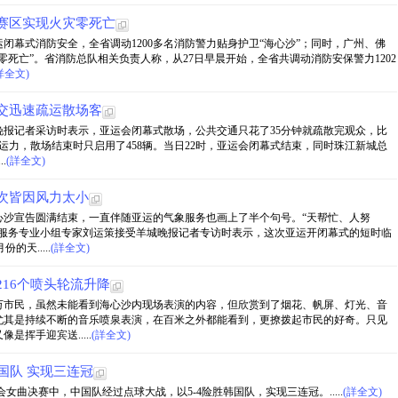
赛区实现火灾零死亡
闭幕式消防安全，全省调动1200多名消防警力贴身护卫“海心沙”；同时，广州、佛
死亡”。省消防总队相关负责人称，从27日早晨开始，全省共调动消防安保警力1202
詳全文)
交迅速疏运散场客
城晚报记者采访时表示，亚运会闭幕式散场，公共交通只花了35分钟就疏散完观众，比
急运力，散场结束时只启用了458辆。当日22时，亚运会闭幕式结束，同时珠江新城总
.
(詳全文)
次皆因风力太小
海心沙宣告圆满结束，一直伴随亚运的气象服务也画上了半个句号。“天帮忙、人努
象服务专业小组专家刘运策接受羊城晚报记者专访时表示，这次亚运开闭幕式的短时临
的天.....
(詳全文)
216个喷头轮流升降
万市民，虽然未能看到海心沙内现场表演的内容，但欣赏到了烟花、帆屏、灯光、音
尤其是持续不断的音乐喷泉表演，在百米之外都能看到，更撩拨起市民的好奇。只见
挥手迎宾送.....
(詳全文)
国队 实现三连冠
会女曲决赛中，中国队经过点球大战，以5-4险胜韩国队，实现三连冠。.....
(詳全文)